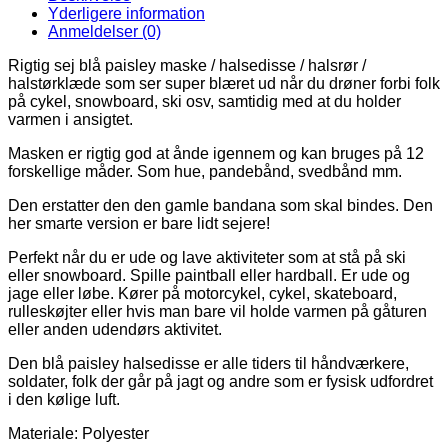
Yderligere information
Anmeldelser (0)
Rigtig sej blå paisley maske / halsedisse / halsrør /
halstørklæde som ser super blæret ud når du drøner forbi folk
på cykel, snowboard, ski osv, samtidig med at du holder
varmen i ansigtet.
Masken er rigtig god at ånde igennem og kan bruges på 12
forskellige måder. Som hue, pandebånd, svedbånd mm.
Den erstatter den den gamle bandana som skal bindes. Den
her smarte version er bare lidt sejere!
Perfekt når du er ude og lave aktiviteter som at stå på ski
eller snowboard. Spille paintball eller hardball. Er ude og
jage eller løbe. Kører på motorcykel, cykel, skateboard,
rulleskøjter eller hvis man bare vil holde varmen på gåturen
eller anden udendørs aktivitet.
Den blå paisley halsedisse er alle tiders til håndværkere,
soldater, folk der går på jagt og andre som er fysisk udfordret
i den kølige luft.
Materiale: Polyester