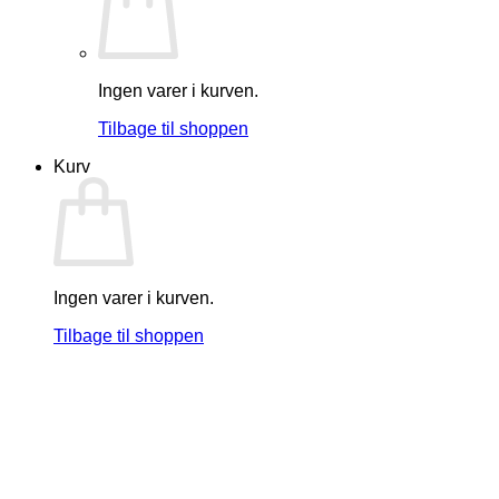
Ingen varer i kurven.
Tilbage til shoppen
Kurv
Ingen varer i kurven.
Tilbage til shoppen
Tilføj til ønskeliste!
Vis
Skelet Maske – Halsedisse
69.00
kr.
Tilføj til kurv