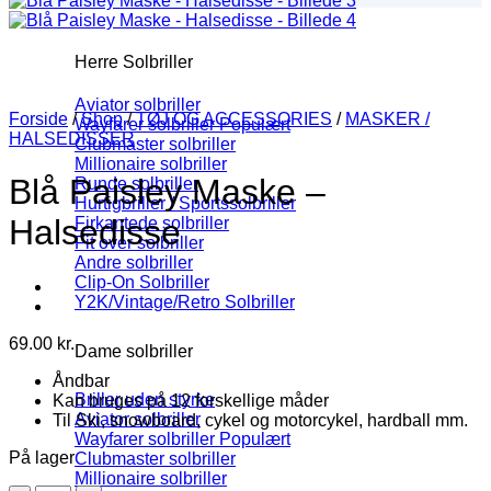
Herre Solbriller
Aviator solbriller
Forside
/
Shop
/
TØJ OG ACCESSORIES
/
MASKER /
Wayfarer solbriller
HALSEDISSER
Clubmaster solbriller
Millionaire solbriller
Blå Paisley Maske –
Runde solbriller
Hurtigbriller / Sportssolbriller
Halsedisse
Firkantede solbriller
Fit over solbriller
Andre solbriller
Clip-On Solbriller
Y2K/Vintage/Retro Solbriller
69.00
kr.
Dame solbriller
Åndbar
Briller uden styrke
Kan bruges på 12 forskellige måder
Aviator solbriller
Til Ski, snowboard, cykel og motorcykel, hardball mm.
Wayfarer solbriller
På lager
Clubmaster solbriller
Millionaire solbriller