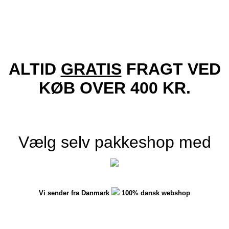
Den
Den
229.00
kr.
129.00
kr.
oprindelige
aktuelle
Tilføj til kurv
pris
pris
var:
er:
229.00 kr..
129.00 kr..
ALTID
GRATIS
FRAGT VED
KØB OVER 400 KR.
Vælg selv pakkeshop med
Vi sender fra Danmark
100% dansk webshop