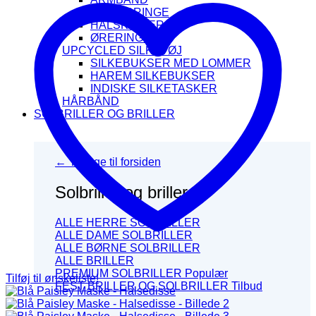
FINGERRINGE
HALSKÆDER
ØRERINGE
UPCYCLED SILKETØJ
SILKEBUKSER MED LOMMER
HAREM SILKEBUKSER
INDISKE SILKETASKER
HÅRBÅND
SOLBRILLER OG BRILLER
← Tilbage til forsiden
Solbriller og briller
ALLE HERRE SOLBRILLER
ALLE DAME SOLBRILLER
ALLE BØRNE SOLBRILLER
ALLE BRILLER
PREMIUM SOLBRILLER
Tilføj til ønskeliste!
FEST BRILLER OG SOLBRILLER