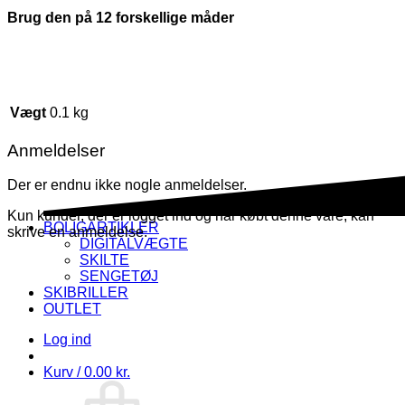
Brug den på 12 forskellige måder
Vægt
0.1 kg
Anmeldelser
Der er endnu ikke nogle anmeldelser.
Kun kunder, der er logget ind og har købt denne vare, kan
BOLIGARTIKLER
skrive en anmeldelse.
DIGITALVÆGTE
SKILTE
SENGETØJ
SKIBRILLER
OUTLET
Log ind
Kurv /
0.00
kr.