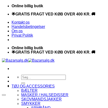
Fortsæt
Online billig butik
til
🌟GRATIS FRAGT VED KØB OVER 400 KR. 🚚
indhold
Kontakt os
Handelsbetingelser
Om os
Privat Politik
Online billig butik
🌟GRATIS FRAGT VED KØB OVER 400 KR. 🚚
Søg
efter:
TØJ OG ACCESSORIES
BÆLTER
MASKER / HALSEDISSER
SKOVMANDSJAKKER
SMYKKER
ARMBÅND