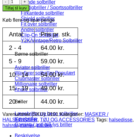
Blå
Runde solbriller
Paisley
Hurtigbriller / Sportssolbriller
Tilføj til kurv
Maske
Firkantede solbriller
-
Shield solbriller
Køb flere og spar penge
Halsedisse
Fit over solbriller
antal
Andre solbriller
Antal
Pris pr. stk.
Clip-On Solbriller
Y2K/Vintage/Retro Solbriller
2 - 4
64.00
kr.
Børne solbriller
5 - 9
59.00
kr.
Aviator solbriller
Wayfarer solbriller
10 - 14
54.00
kr.
Clubmaster solbriller
Millionaire solbriller
15 - 19
49.00
kr.
Andre solbriller
20 +
44.00
kr.
Briller
Læsebriller og læse solbriller
Varenummer (SKU):
0101
Kategorier:
MASKER /
Kørebriller
HALSEDISSER
,
TØJ OG ACCESSORIES
Tags:
halsedisse
,
Gaming / anti blå lys briller
halsrør
,
maske
,
paisley
Beskrivelse