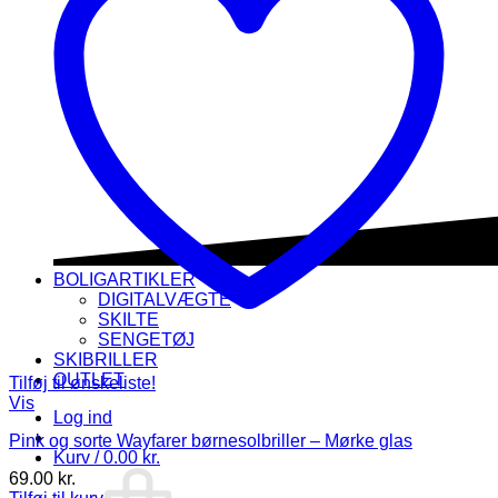
BOLIGARTIKLER
DIGITALVÆGTE
SKILTE
SENGETØJ
SKIBRILLER
OUTLET
Tilføj til ønskeliste!
Vis
Log ind
Pink og sorte Wayfarer børnesolbriller – Mørke glas
Kurv /
0.00
kr.
69.00
kr.