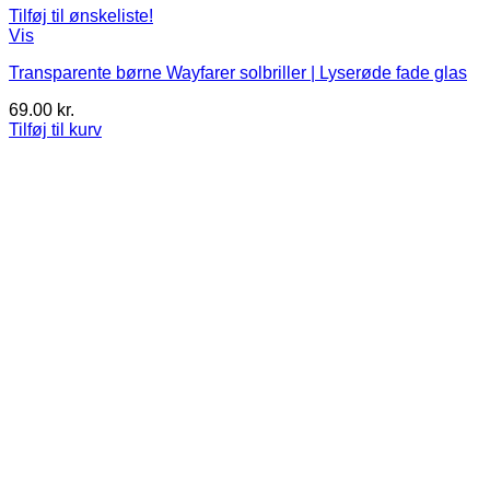
Tilføj til ønskeliste!
Vis
Transparente børne Wayfarer solbriller | Lyserøde fade glas
69.00
kr.
Tilføj til kurv