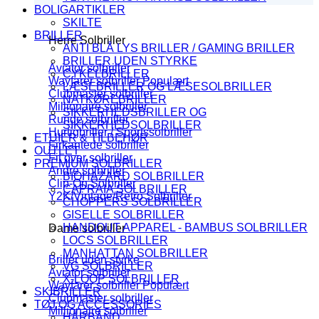
BOLIGARTIKLER
SKILTE
BRILLER
Herre Solbriller
ANTI BLÅ LYS BRILLER / GAMING BRILLER
BRILLER UDEN STYRKE
Aviator solbriller
CYKELBRILLER
Wayfarer solbriller
LÆSEBRILLER OG LÆSESOLBRILLER
Clubmaster solbriller
NATKØREBRILLER
Millionaire solbriller
SIKKERHEDSBRILLER OG
Runde solbriller
SIKKERHEDSOLBRILLER
Hurtigbriller / Sportssolbriller
ETUIER & TILBEHØR
Firkantede solbriller
OUTLET
Fit over solbriller
PREMIUM SOLBRILLER
Andre solbriller
BIOHAZARD SOLBRILLER
Clip-On Solbriller
CAPRAIA SOLBRILLER
Y2K/Vintage/Retro Solbriller
CHOPPERS SOLBRILLER
GISELLE SOLBRILLER
HANDOUT APPAREL - BAMBUS SOLBRILLER
Dame solbriller
LOCS SOLBRILLER
MANHATTAN SOLBRILLER
Briller uden styrke
VG SOLBRILLER
Aviator solbriller
X-LOOP SOLBRILLER
Wayfarer solbriller
SKIBRILLER
Clubmaster solbriller
TØJ OG ACCESSORIES
Millionaire solbriller
HÅRBÅND