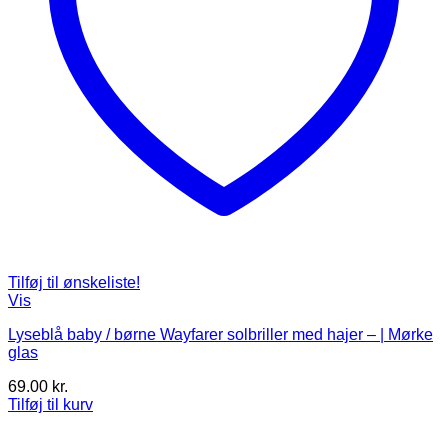
Tilføj til ønskeliste!
Vis
Lyseblå baby / børne Wayfarer solbriller med hajer – | Mørke
glas
69.00
kr.
Tilføj til kurv