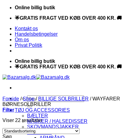
Fortsæt
Online billig butik
til
🌟GRATIS FRAGT VED KØB OVER 400 KR. 🚚
indhold
Kontakt os
Handelsbetingelser
Om os
Privat Politik
Online billig butik
🌟GRATIS FRAGT VED KØB OVER 400 KR. 🚚
Søg
Forside
/
Shop
/
BILLIGE SOLBRILLER
/
WAYFARER
efter:
BØRNESOLBRILLER
Filter
TØJ OG ACCESSORIES
BÆLTER
Viser 22 resultater
MASKER / HALSEDISSER
SKOVMANDSJAKKER
SMYKKER
Søg
ARMBÅND