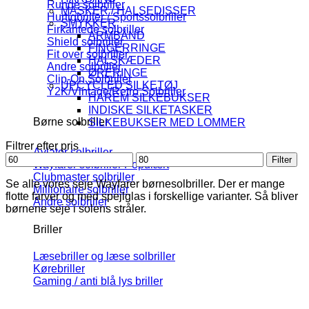
Runde solbriller
MASKER / HALSEDISSER
Hurtigbriller / Sportssolbriller
SMYKKER
Firkantede solbriller
ARMBÅND
Shield solbriller
FINGERRINGE
Fit over solbriller
HALSKÆDER
Andre solbriller
ØRERINGE
Clip-On Solbriller
UPCYCLED SILKETØJ
Y2K/Vintage/Retro Solbriller
HAREM SILKEBUKSER
INDISKE SILKETASKER
Børne solbriller
SILKEBUKSER MED LOMMER
Filtrer efter pris
Aviator solbriller
Mindste
Højeste
Filter
Wayfarer solbriller
pris
pris
Clubmaster solbriller
Se alle vores seje Wayfarer børnesolbriller. Der er mange
Millionaire solbriller
flotte farver og med spejlglas i forskellige varianter. Så bliver
Andre solbriller
børnene seje i solens stråler.
Briller
Læsebriller og læse solbriller
Kørebriller
Gaming / anti blå lys briller