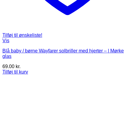
Tilføj til ønskeliste!
Vis
Blå baby / børne Wayfarer solbriller med hjerter – | Mørke
glas
69.00
kr.
Tilføj til kurv