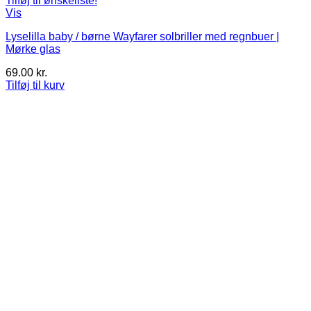
Tilføj til ønskeliste!
Vis
Lyselilla baby / børne Wayfarer solbriller med regnbuer |
Mørke glas
69.00
kr.
Tilføj til kurv