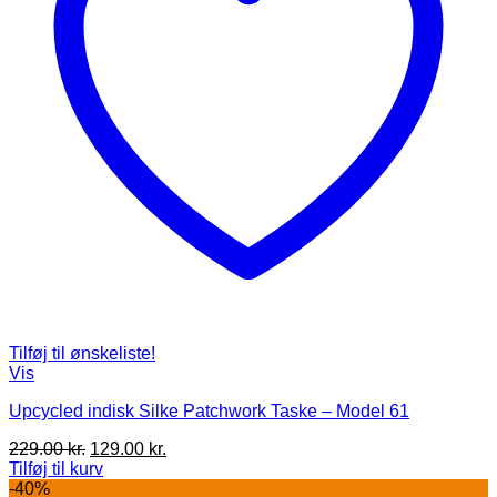
Tilføj til ønskeliste!
Vis
Upcycled indisk Silke Patchwork Taske – Model 61
Den
Den
229.00
kr.
129.00
kr.
oprindelige
aktuelle
Tilføj til kurv
pris
pris
-40%