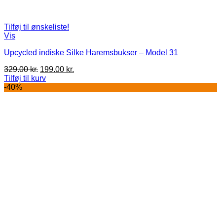
Tilføj til ønskeliste!
Vis
Upcycled indiske Silke Haremsbukser – Model 31
Den
Den
329.00
kr.
199.00
kr.
oprindelige
aktuelle
Tilføj til kurv
pris
pris
-40%
var:
er:
329.00 kr..
199.00 kr..