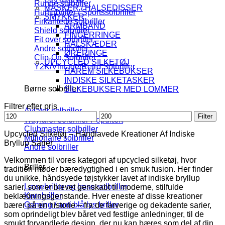
Runde solbriller
MASKER / HALSEDISSER
Hurtigbriller / Sportssolbriller
SMYKKER
Firkantede solbriller
ARMBÅND
Shield solbriller
FINGERRINGE
Fit over solbriller
HALSKÆDER
Andre solbriller
ØRERINGE
Clip-On Solbriller
UPCYCLED SILKETØJ
Y2K/Vintage/Retro Solbriller
HAREM SILKEBUKSER
INDISKE SILKETASKER
Børne solbriller
SILKEBUKSER MED LOMMER
Filtrer efter pris
Aviator solbriller
Mindste
Højeste
Filter
Wayfarer solbriller
pris
pris
Clubmaster solbriller
Upcycled Silketøj – Håndlavede Kreationer Af Indiske
Millionaire solbriller
Bryllup Sarier
Andre solbriller
Velkommen til vores kategori af upcycled silketøj, hvor
Briller
tradition møder bæredygtighed i en smuk fusion. Her finder
du unikke, håndsyede tøjstykker lavet af indiske bryllup
Læsebriller og læse solbriller
sarier, som er blevet genskabt til moderne, stilfulde
Kørebriller
beklædningsgenstande. Hver eneste af disse kreationer
Gaming / anti blå lys briller
bærer på en historie – fra de farverige og dekadente sarier,
som oprindeligt blev båret ved festlige anledninger, til de
smukt forvandlede design, der nu kan bæres som del af din