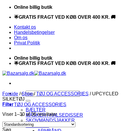
Fortsæt
Online billig butik
til
🌟GRATIS FRAGT VED KØB OVER 400 KR. 🚚
indhold
Kontakt os
Handelsbetingelser
Om os
Privat Politik
Online billig butik
🌟GRATIS FRAGT VED KØB OVER 400 KR. 🚚
Søg
Forside
/
Shop
/
TØJ OG ACCESSORIES
/
UPCYCLED
efter:
SILKETØJ
Filter
TØJ OG ACCESSORIES
BÆLTER
Viser 1–30 af 36 resultater
MASKER / HALSEDISSER
SKOVMANDSJAKKER
SMYKKER
Søg
ARMBÅND