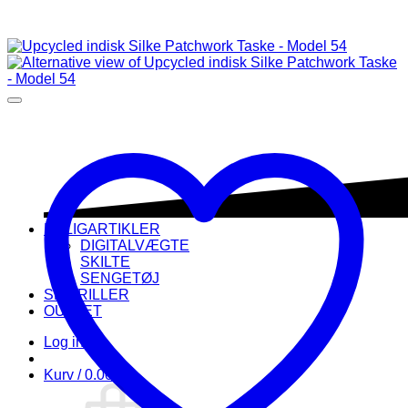
BOLIGARTIKLER
DIGITALVÆGTE
SKILTE
SENGETØJ
SKIBRILLER
OUTLET
Log ind
Kurv /
0.00
kr.