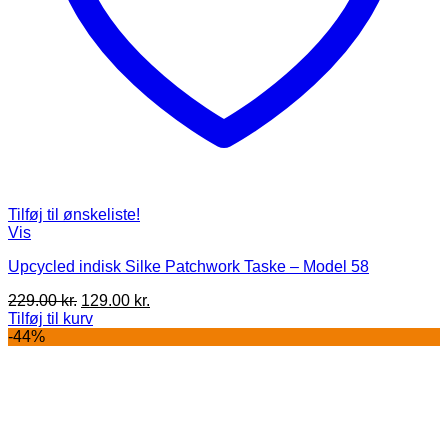
Tilføj til ønskeliste!
Vis
Upcycled indisk Silke Patchwork Taske – Model 58
Den
Den
229.00
kr.
129.00
kr.
oprindelige
aktuelle
Tilføj til kurv
pris
pris
-44%
var:
er:
229.00 kr..
129.00 kr..