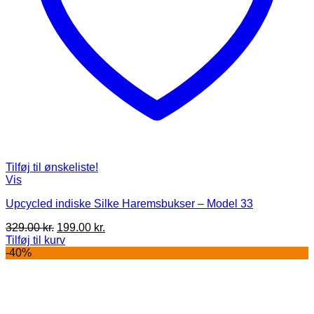
Tilføj til ønskeliste!
Vis
Upcycled indiske Silke Haremsbukser – Model 33
Den
Den
329.00
kr.
199.00
kr.
oprindelige
aktuelle
Tilføj til kurv
pris
pris
-40%
var:
er:
329.00 kr..
199.00 kr..