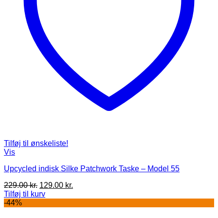
Tilføj til ønskeliste!
Vis
Upcycled indisk Silke Patchwork Taske – Model 55
Den
Den
229.00
kr.
129.00
kr.
oprindelige
aktuelle
Tilføj til kurv
pris
pris
-44%
var:
er: