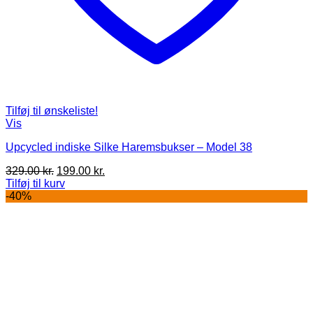
Tilføj til ønskeliste!
Vis
Upcycled indiske Silke Haremsbukser – Model 38
Den
Den
329.00
kr.
199.00
kr.
oprindelige
aktuelle
Tilføj til kurv
pris
pris
-40%
var:
er:
329.00 kr..
199.00 kr..