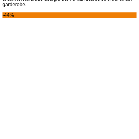
garderobe.
-44%