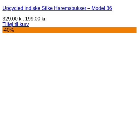
Upcycled indiske Silke Haremsbukser – Model 36
Den
Den
329.00
kr.
199.00
kr.
oprindelige
aktuelle
Tilføj til kurv
pris
pris
-40%
var:
er:
329.00 kr..
199.00 kr..