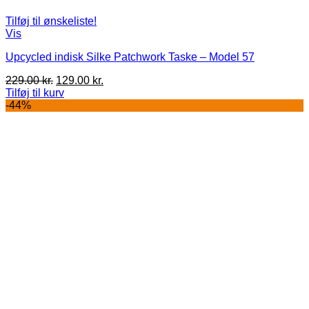
Tilføj til ønskeliste!
Vis
Upcycled indisk Silke Patchwork Taske – Model 57
Den
Den
229.00
kr.
129.00
kr.
oprindelige
aktuelle
Tilføj til kurv
pris
pris
-44%
var:
er:
229.00 kr..
129.00 kr..