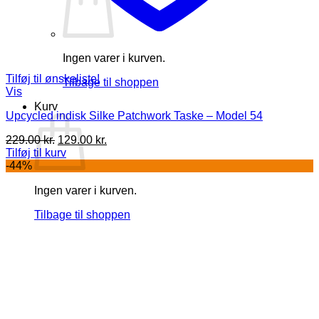
Ingen varer i kurven.
Tilføj til ønskeliste!
Tilbage til shoppen
Vis
Kurv
Upcycled indisk Silke Patchwork Taske – Model 54
Den
Den
229.00
kr.
129.00
kr.
oprindelige
aktuelle
Tilføj til kurv
pris
pris
-44%
var:
er:
Ingen varer i kurven.
229.00 kr..
129.00 kr..
Tilbage til shoppen