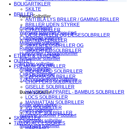
BOLIGARTIKLER
SKILTE
BRILLER
Herre Solbriller
ANTI BLÅ LYS BRILLER / GAMING BRILLER
BRILLER UDEN STYRKE
Aviator solbriller
CYKELBRILLER
Wayfarer solbriller
LÆSEBRILLER OG LÆSESOLBRILLER
Clubmaster solbriller
NATKØREBRILLER
Millionaire solbriller
SIKKERHEDSBRILLER OG
Runde solbriller
SIKKERHEDSOLBRILLER
Hurtigbriller / Sportssolbriller
ETUIER & TILBEHØR
Firkantede solbriller
OUTLET
Fit over solbriller
PREMIUM SOLBRILLER
Andre solbriller
BIOHAZARD SOLBRILLER
Clip-On Solbriller
CAPRAIA SOLBRILLER
Y2K/Vintage/Retro Solbriller
CHOPPERS SOLBRILLER
GISELLE SOLBRILLER
HANDOUT APPAREL - BAMBUS SOLBRILLER
Dame solbriller
LOCS SOLBRILLER
MANHATTAN SOLBRILLER
Briller uden styrke
VG SOLBRILLER
Aviator solbriller
X-LOOP SOLBRILLER
Wayfarer solbriller
SKIBRILLER
Clubmaster solbriller
TØJ OG ACCESSORIES
Millionaire solbriller
HÅRBÅND