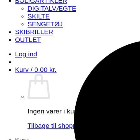
BOLIGARTIKLER
DIGITALVÆGTE
SKILTE
SENGETØJ
SKIBRILLER
OUTLET
Log ind
Kurv /
0.00
kr.
Ingen varer i kurven.
Tilbage til shoppen