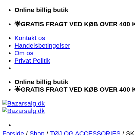
Fortsæt
Online billig butik
til
🌟GRATIS FRAGT VED KØB OVER 400 K
indhold
Kontakt os
Handelsbetingelser
Om os
Privat Politik
Online billig butik
🌟GRATIS FRAGT VED KØB OVER 400 K
Forside
/
Shop
/
TØJ OG ACCESSORIES
/
SK