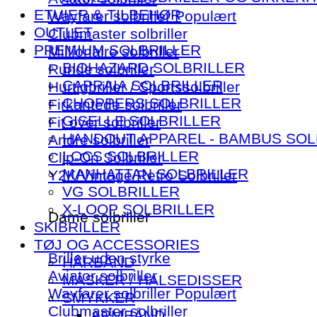
ETUIER & TILBEHØR
Wayfarer solbriller
OUTLET
Clubmaster solbriller
PREMIUM SOLBRILLER
Millionaire solbriller
BIOHAZARD SOLBRILLER
Runde solbriller
CAPRAIA SOLBRILLER
Hurtigbriller / Sportssolbriller
CHOPPERS SOLBRILLER
Firkantede solbriller
GISELLE SOLBRILLER
Fit over solbriller
HANDOUT APPAREL - BAMBUS SOL
Andre solbriller
LOCS SOLBRILLER
Clip-On Solbriller
MANHATTAN SOLBRILLER
Y2K/Vintage/Retro Solbriller
VG SOLBRILLER
X-LOOP SOLBRILLER
Dame solbriller
SKIBRILLER
TØJ OG ACCESSORIES
Briller uden styrke
HÅRBÅND
Aviator solbriller
MASKER / HALSEDISSER
Wayfarer solbriller
SMYKKER
Clubmaster solbriller
ARMBÅND