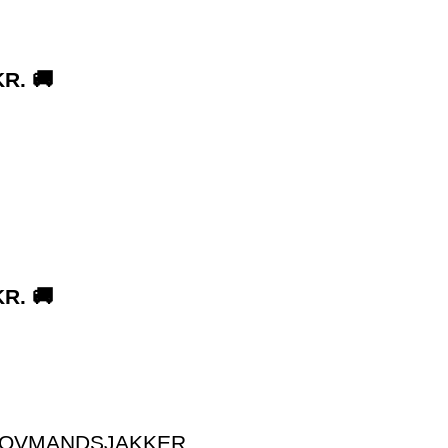
R. 🚚
R. 🚚
OVMANDSJAKKER