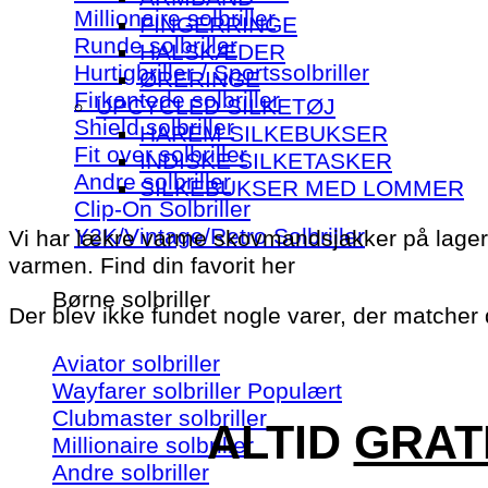
Millionaire solbriller
FINGERRINGE
Runde solbriller
HALSKÆDER
Hurtigbriller / Sportssolbriller
ØRERINGE
Firkantede solbriller
UPCYCLED SILKETØJ
Shield solbriller
HAREM SILKEBUKSER
Fit over solbriller
INDISKE SILKETASKER
Andre solbriller
SILKEBUKSER MED LOMMER
Clip-On Solbriller
Y2K/Vintage/Retro Solbriller
Vi har lækre varme skovmandsjakker på lager. I 
varmen. Find din favorit her
Børne solbriller
Der blev ikke fundet nogle varer, der matcher d
Aviator solbriller
Wayfarer solbriller
Clubmaster solbriller
ALTID
GRAT
Millionaire solbriller
Andre solbriller