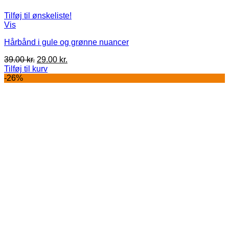
Tilføj til ønskeliste!
Vis
Hårbånd i gule og grønne nuancer
Den
Den
39.00
kr.
29.00
kr.
oprindelige
aktuelle
Tilføj til kurv
pris
pris
-26%
var:
er:
39.00 kr..
29.00 kr..