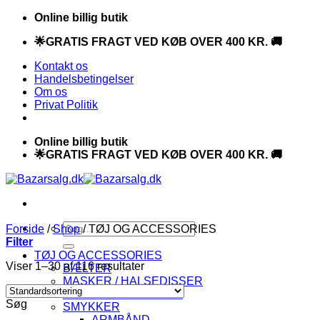
Fortsæt
Online billig butik
til
🌟GRATIS FRAGT VED KØB OVER 400 KR. 🚚
indhold
Kontakt os
Handelsbetingelser
Om os
Privat Politik
Online billig butik
🌟GRATIS FRAGT VED KØB OVER 400 KR. 🚚
Søg
Forside
/
Shop
/
TØJ OG ACCESSORIES
efter:
Filter
TØJ OG ACCESSORIES
Viser 1–30 af 116 resultater
BÆLTER
MASKER / HALSEDISSER
SKOVMANDSJAKKER
Søg
SMYKKER
ARMBÅND