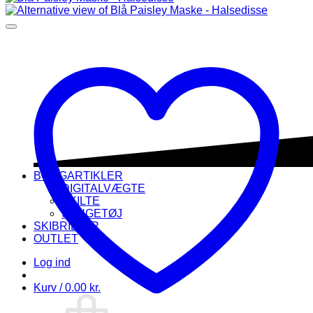
BOLIGARTIKLER
DIGITALVÆGTE
SKILTE
SENGETØJ
SKIBRILLER
OUTLET
Log ind
Kurv /
0.00
kr.