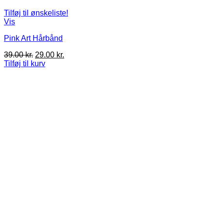
Tilføj til ønskeliste!
Vis
Pink Art Hårbånd
Den
Den
39.00
kr.
29.00
kr.
oprindelige
aktuelle
Tilføj til kurv
pris
pris
var:
er:
39.00 kr..
29.00 kr..