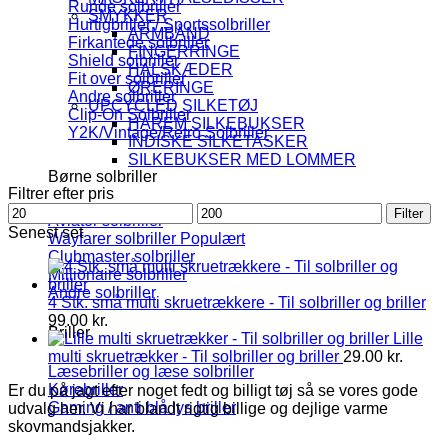
Runde solbriller
SMYKKER
Hurtigbriller / Sportssolbriller
ARMBÅND
Firkantede solbriller
FINGERRINGE
Shield solbriller
HALSKÆDER
Fit over solbriller
ØRERINGE
Andre solbriller
UPCYCLED SILKETØJ
Clip-On Solbriller
HAREM SILKEBUKSER
Y2K/Vintage/Retro Solbriller
INDISKE SILKETASKER
SILKEBUKSER MED LOMMER
Børne solbriller
Filtrer efter pris
Mindste
Højeste
Filter
Aviator solbriller
pris
pris
Senest set
Wayfarer solbriller
Clubmaster solbriller
Millionaire solbriller
Andre solbriller
4 Stk. små multi skruetrækkere - Til solbriller og briller
99.00
kr.
Briller
Lille
multi skruetrækker - Til solbriller og briller
29.00
kr.
Læsebriller og læse solbriller
Kørebriller
Er du på jagt efter noget fedt og billigt tøj så se vores gode
Gaming / anti blå lys briller
udvalg her. Vi har blandt rigtig billige og dejlige varme
skovmandsjakker.