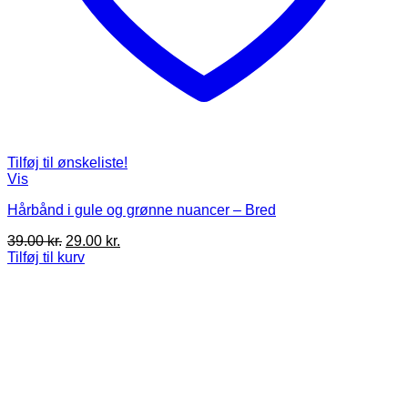
Tilføj til ønskeliste!
Vis
Hårbånd i gule og grønne nuancer – Bred
Den
Den
39.00
kr.
29.00
kr.
oprindelige
aktuelle
Tilføj til kurv
pris
pris
var:
er:
39.00 kr..
29.00 kr..