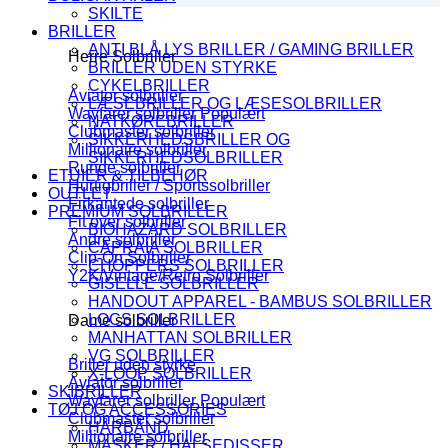
SKILTE
BRILLER
ANTI BLÅ LYS BRILLER / GAMING BRILLER
Herre Solbriller
BRILLER UDEN STYRKE
CYKELBRILLER
Aviator solbriller
LÆSEBRILLER OG LÆSESOLBRILLER
Wayfarer solbriller
NATKØREBRILLER
Clubmaster solbriller
SIKKERHEDSBRILLER OG
Millionaire solbriller
SIKKERHEDSOLBRILLER
Runde solbriller
ETUIER & TILBEHØR
Hurtigbriller / Sportssolbriller
OUTLET
Firkantede solbriller
PREMIUM SOLBRILLER
Fit over solbriller
BIOHAZARD SOLBRILLER
Andre solbriller
CAPRAIA SOLBRILLER
Clip-On Solbriller
CHOPPERS SOLBRILLER
Y2K/Vintage/Retro Solbriller
GISELLE SOLBRILLER
HANDOUT APPAREL - BAMBUS SOLBRILLER
LOCS SOLBRILLER
Dame solbriller
MANHATTAN SOLBRILLER
VG SOLBRILLER
Briller uden styrke
X-LOOP SOLBRILLER
Aviator solbriller
SKIBRILLER
Wayfarer solbriller
TØJ OG ACCESSORIES
Clubmaster solbriller
HÅRBÅND
Millionaire solbriller
MASKER / HALSEDISSER