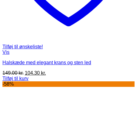
Tilføj til ønskeliste!
Vis
Halskæde med elegant krans og sten led
Den
Den
149.00
kr.
104.30
kr.
oprindelige
aktuelle
Tilføj til kurv
pris
pris
-58%
var:
er:
149.00 kr..
104.30 kr..