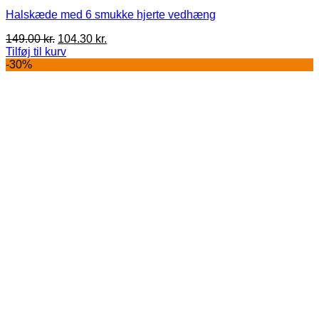
Halskæde med 6 smukke hjerte vedhæng
Den
Den
149.00
kr.
104.30
kr.
oprindelige
aktuelle
Tilføj til kurv
pris
pris
-30%
var:
er:
149.00 kr..
104.30 kr..