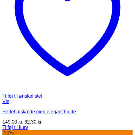
Tilføj til ønskeliste!
Vis
Perlehalskæde med elegant hjerte
Den
Den
149.00
kr.
62.30
kr.
oprindelige
aktuelle
Tilføj til kurv
pris
pris
-20%