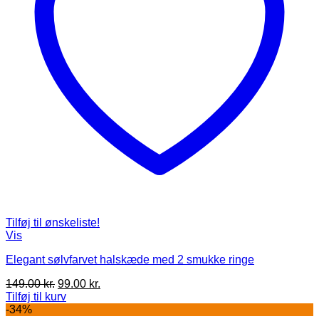
Tilføj til ønskeliste!
Vis
Elegant sølvfarvet halskæde med 2 smukke ringe
Den
Den
149.00
kr.
99.00
kr.
oprindelige
aktuelle
Tilføj til kurv
pris
pris
-34%