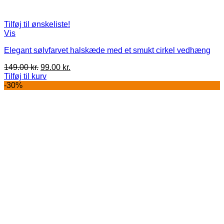
Tilføj til ønskeliste!
Vis
Elegant sølvfarvet halskæde med et smukt cirkel vedhæng
Den
Den
149.00
kr.
99.00
kr.
oprindelige
aktuelle
Tilføj til kurv
pris
pris
-30%
var:
er:
149.00 kr..
99.00 kr..