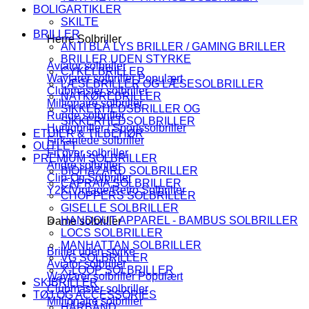
BOLIGARTIKLER
SKILTE
BRILLER
Herre Solbriller
ANTI BLÅ LYS BRILLER / GAMING BRILLER
BRILLER UDEN STYRKE
Aviator solbriller
CYKELBRILLER
Wayfarer solbriller
LÆSEBRILLER OG LÆSESOLBRILLER
Clubmaster solbriller
NATKØREBRILLER
Millionaire solbriller
SIKKERHEDSBRILLER OG
Runde solbriller
SIKKERHEDSOLBRILLER
Hurtigbriller / Sportssolbriller
ETUIER & TILBEHØR
Firkantede solbriller
OUTLET
Fit over solbriller
PREMIUM SOLBRILLER
Andre solbriller
BIOHAZARD SOLBRILLER
Clip-On Solbriller
CAPRAIA SOLBRILLER
Y2K/Vintage/Retro Solbriller
CHOPPERS SOLBRILLER
GISELLE SOLBRILLER
HANDOUT APPAREL - BAMBUS SOLBRILLER
Dame solbriller
LOCS SOLBRILLER
MANHATTAN SOLBRILLER
Briller uden styrke
VG SOLBRILLER
Aviator solbriller
X-LOOP SOLBRILLER
Wayfarer solbriller
SKIBRILLER
Clubmaster solbriller
TØJ OG ACCESSORIES
Millionaire solbriller
HÅRBÅND