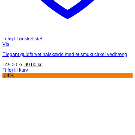
Tilføj til ønskeliste!
Vis
Elegant guldfarvet halskæde med et smukt cirkel vedhæng
Den
Den
149.00
kr.
99.00
kr.
oprindelige
aktuelle
Tilføj til kurv
pris
pris
-34%
var:
er:
149.00 kr..
99.00 kr..