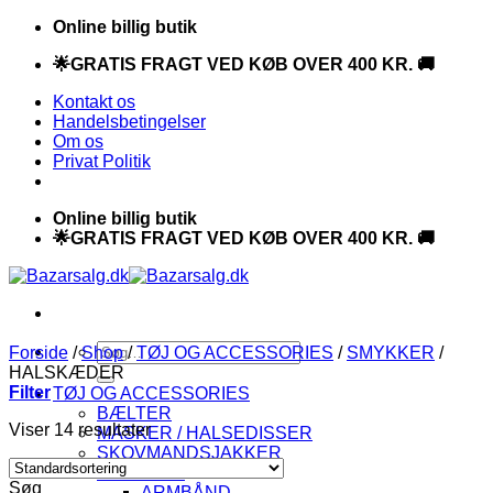
Fortsæt
Online billig butik
til
🌟GRATIS FRAGT VED KØB OVER 400 KR. 🚚
indhold
Kontakt os
Handelsbetingelser
Om os
Privat Politik
Online billig butik
🌟GRATIS FRAGT VED KØB OVER 400 KR. 🚚
Søg
Forside
/
Shop
/
TØJ OG ACCESSORIES
/
SMYKKER
/
efter:
HALSKÆDER
Filter
TØJ OG ACCESSORIES
BÆLTER
Viser 14 resultater
MASKER / HALSEDISSER
SKOVMANDSJAKKER
SMYKKER
Søg
ARMBÅND