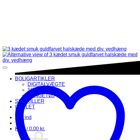
BOLIGARTIKLER
DIGITALVÆGTE
SKILTE
SENGETØJ
SKIBRILLER
OUTLET
Log ind
Kurv /
0.00
kr.