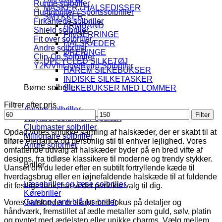
Runde solbriller
MASKER / HALSEDISSER
Hurtigbriller / Sportssolbriller
SMYKKER
Firkantede solbriller
ARMBÅND
Shield solbriller
FINGERRINGE
Fit over solbriller
HALSKÆDER
Andre solbriller
ØRERINGE
Clip-On Solbriller
UPCYCLED SILKETØJ
Y2K/Vintage/Retro Solbriller
HAREM SILKEBUKSER
INDISKE SILKETASKER
Børne solbriller
SILKEBUKSER MED LOMMER
Filtrer efter pris
Aviator solbriller
Mindste
Højeste
Filter
Wayfarer solbriller
pris
pris
Clubmaster solbriller
Opdag vores smukke samling af halskæder, der er skabt til at
Millionaire solbriller
tilføre elegance og personlig stil til enhver lejlighed. Vores
Andre solbriller
omfattende udvalg af halskæder byder på en bred vifte af
designs, fra tidløse klassikere til moderne og trendy stykker.
Briller
Uanset om du leder efter en subtilt fortryllende kæde til
hverdagsbrug eller en iøjnefaldende halskæde til at fuldende
Læsebriller og læse solbriller
dit festlige look, har vi det perfekte valg til dig.
Kørebriller
Gaming / anti blå lys briller
Vores halskæder er skabt med fokus på detaljer og
håndværk, fremstillet af ædle metaller som guld, sølv, platin
og pyntet med ædelsten eller unikke charms. Vælg mellem