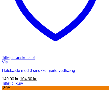
Tilføj til ønskeliste!
Vis
Halskæde med 3 smukke hjerte vedhæng
Den
Den
149.00
kr.
104.30
kr.
oprindelige
aktuelle
Tilføj til kurv
pris
pris
-30%
var:
er:
149.00 kr..
104.30 kr..