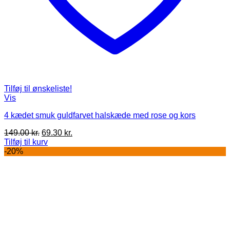
Tilføj til ønskeliste!
Vis
4 kædet smuk guldfarvet halskæde med rose og kors
Den
Den
149.00
kr.
69.30
kr.
oprindelige
aktuelle
Tilføj til kurv
pris
pris
-20%
var:
er:
149.00 kr..
69.30 kr..