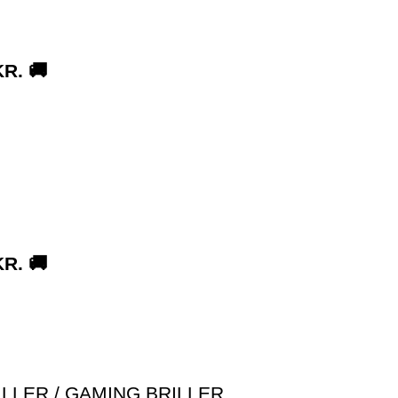
R. 🚚
R. 🚚
ILLER / GAMING BRILLER