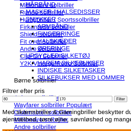
HÅRBÅND
Millionaire solbriller
MASKER / HALSEDISSER
Runde solbriller
SMYKKER
Hurtigbriller / Sportssolbriller
ARMBÅND
Firkantede solbriller
FINGERRINGE
Shield solbriller
HALSKÆDER
Fit over solbriller
ØRERINGE
Andre solbriller
UPCYCLED SILKETØJ
Clip-On Solbriller
HAREM SILKEBUKSER
Y2K/Vintage/Retro Solbriller
INDISKE SILKETASKER
SILKEBUKSER MED LOMMER
Børne solbriller
Filtrer efter pris
Aviator solbriller
Mindste
Højeste
Filter
Wayfarer solbriller
pris
pris
Med skærmbriller & Gamingbriller beskytter du
Clubmaster solbriller
øjentræthed, tørre øjne, søvnløshed og mange
Millionaire solbriller
Andre solbriller