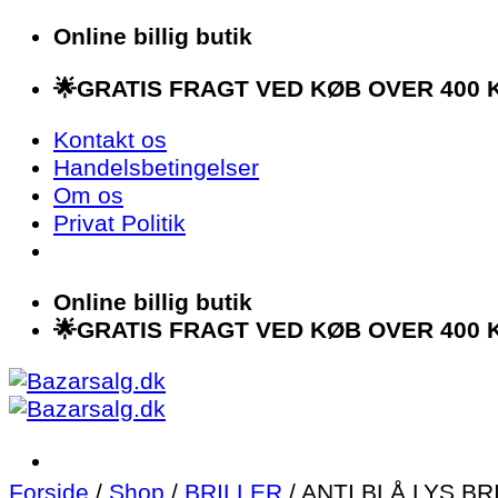
Fortsæt
Online billig butik
til
🌟GRATIS FRAGT VED KØB OVER 400 K
indhold
Kontakt os
Handelsbetingelser
Om os
Privat Politik
Online billig butik
🌟GRATIS FRAGT VED KØB OVER 400 K
Forside
/
Shop
/
BRILLER
/
ANTI BLÅ LYS BR