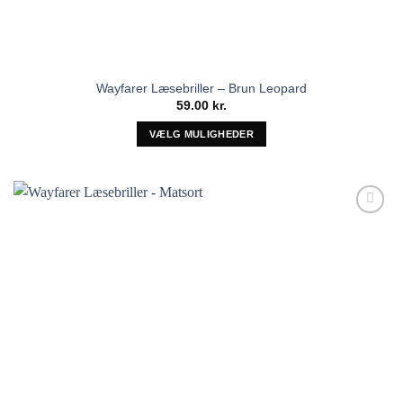
Wayfarer Læsebriller – Brun Leopard
59.00
kr.
VÆLG MULIGHEDER
Dette
vare
har
flere
Tilføj til
varianter.
ønskeliste!
Mulighederne
kan
vælges
på
varesiden