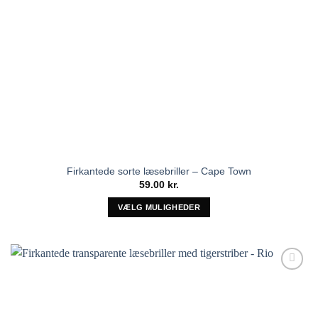
Firkantede sorte læsebriller – Cape Town
59.00
kr.
VÆLG MULIGHEDER
Dette
vare
har
flere
Tilføj til
varianter.
ønskeliste!
Mulighederne
kan