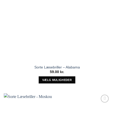
Sorte Læsebriller – Alabama
59.00
kr.
VÆLG MULIGHEDER
Dette
vare
har
flere
Tilføj til
varianter.
ønskeliste!
Mulighederne