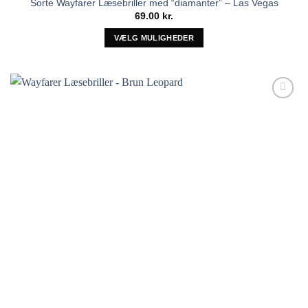
Sorte Wayfarer Læsebriller med “diamanter” – Las Vegas
69.00
kr.
VÆLG MULIGHEDER
Dette
vare
har
flere
Tilføj til
varianter.
ønskeliste!
Mulighederne
kan
vælges
på
varesiden