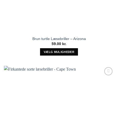
Brun turtle Læsebriller – Arizona
59.00
kr.
VÆLG MULIGHEDER
Dette
vare
har
flere
Tilføj til
varianter.
ønskeliste!
Mulighederne
kan
vælges
på
varesiden