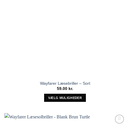
varesiden
Wayfarer Læsebriller – Sort
59.00
kr.
VÆLG MULIGHEDER
Dette
vare
har
flere
Tilføj til
varianter.