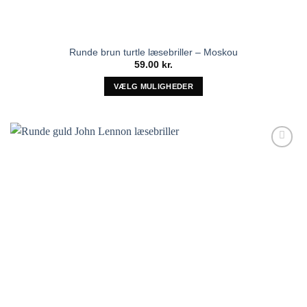
Runde brun turtle læsebriller – Moskou
59.00
kr.
VÆLG MULIGHEDER
Dette
vare
har
flere
Tilføj til
varianter.
ønskeliste!
Mulighederne
kan
vælges
på
varesiden