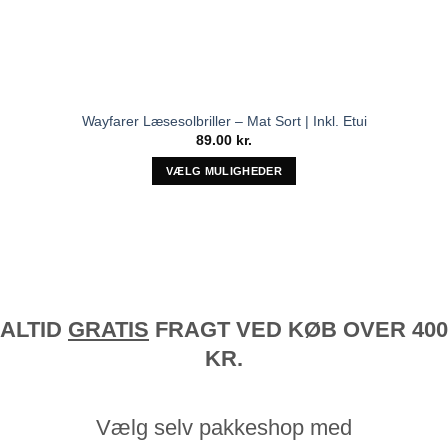
Wayfarer Læsesolbriller – Mat Sort | Inkl. Etui
89.00
kr.
VÆLG MULIGHEDER
Dette
vare
har
flere
varianter.
Mulighederne
kan
ALTID
GRATIS
FRAGT VED KØB OVER 400
vælges
KR.
på
varesiden
Vælg selv pakkeshop med