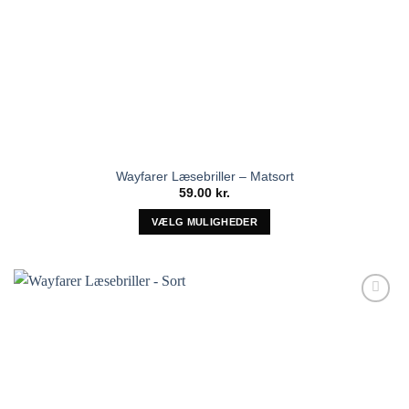
Wayfarer Læsebriller – Matsort
59.00
kr.
VÆLG MULIGHEDER
Dette
vare
har
flere
Tilføj til
varianter.
ønskeliste!
Mulighederne
kan
vælges
på