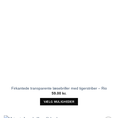
vælges
på
varesiden
Firkantede transparente læsebriller med tigerstriber – Rio
59.00
kr.
VÆLG MULIGHEDER
Dette
vare