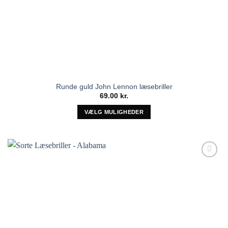
Runde guld John Lennon læsebriller
69.00
kr.
VÆLG MULIGHEDER
Dette
vare
har
flere
Tilføj til
varianter.
ønskeliste!
Mulighederne
kan
vælges
på
varesiden