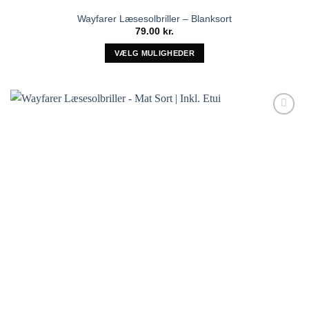
Wayfarer Læsesolbriller – Blanksort
79.00
kr.
VÆLG MULIGHEDER
Dette
vare
har
flere
Tilføj til
varianter.
ønskeliste!
Mulighederne
kan
vælges
på
varesiden