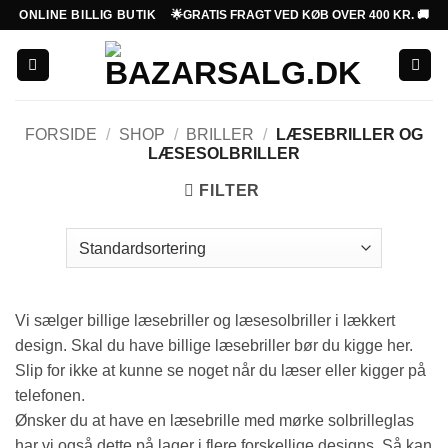
Fortsæt
ONLINE BILLIG BUTIK
🌟GRATIS FRAGT VED KØB OVER 400 KR. 🚚
til
indhold
FORSIDE
/
SHOP
/
BRILLER
/
LÆSEBRILLER OG
LÆSESOLBRILLER
FILTER
Vi sælger billige læsebriller og læsesolbriller i lækkert
design. Skal du have billige læsebriller bør du kigge her.
Slip for ikke at kunne se noget når du læser eller kigger på
telefonen.
Ønsker du at have en læsebrille med mørke solbrilleglas
har vi også dette på lager i flere forskellige designs. Så kan