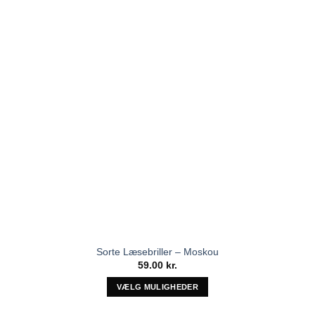
kan
vælges
på
varesiden
Sorte Læsebriller – Moskou
59.00
kr.
VÆLG MULIGHEDER
Dette