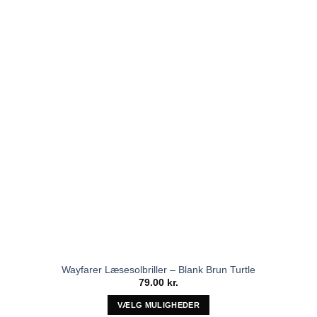
ønskeliste!
Mulighederne
kan
vælges
på
varesiden
Wayfarer Læsesolbriller – Blank Brun Turtle
79.00
kr.
VÆLG MULIGHEDER