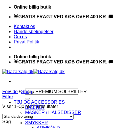
Fortsæt
Online billig butik
til
🌟GRATIS FRAGT VED KØB OVER 400 KR. 🚚
indhold
Kontakt os
Handelsbetingelser
Om os
Privat Politik
Online billig butik
🌟GRATIS FRAGT VED KØB OVER 400 KR. 🚚
Søg
Forside
/
Shop
/
PREMIUM SOLBRILLER
efter:
Filter
TØJ OG ACCESSORIES
Viser 1–30 af 275 resultater
BÆLTER
MASKER / HALSEDISSER
SKOVMANDSJAKKER
Søg
SMYKKER
ARMBÅND