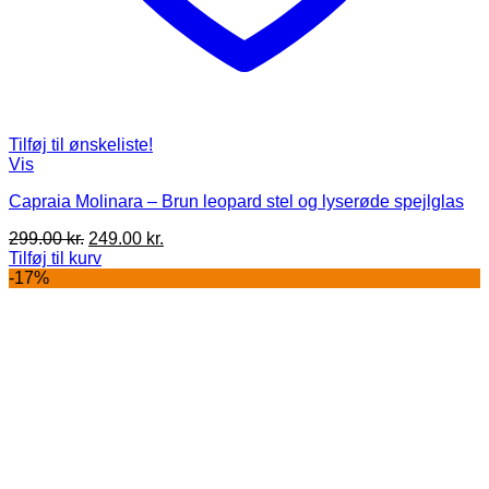
Tilføj til ønskeliste!
Vis
Capraia Molinara – Brun leopard stel og lyserøde spejlglas
Den
Den
299.00
kr.
249.00
kr.
oprindelige
aktuelle
Tilføj til kurv
pris
pris
-17%
var:
er:
299.00 kr..
249.00 kr..