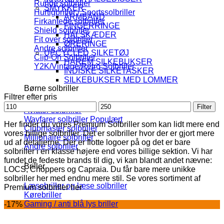
Runde solbriller
SMYKKER
Hurtigbriller / Sportssolbriller
ARMBÅND
Firkantede solbriller
FINGERRINGE
Shield solbriller
HALSKÆDER
Fit over solbriller
ØRERINGE
Andre solbriller
UPCYCLED SILKETØJ
Clip-On Solbriller
HAREM SILKEBUKSER
Y2K/Vintage/Retro Solbriller
INDISKE SILKETASKER
SILKEBUKSER MED LOMMER
Børne solbriller
Filtrer efter pris
Mindste
Højeste
Filter
Aviator solbriller
pris
pris
Wayfarer solbriller
Her finder du vores Premium Solbriller som kan lidt mere end
Clubmaster solbriller
vores billige solbriller. Det er solbriller hvor der er gjort mere
Millionaire solbriller
ud af detaljerne. Der er flotte logoer på og det er bare
Andre solbriller
solbriller i en klasse højere end vores billige sektion. Vi har
fundet de fedeste brands til dig, vi kan blandt andet nævne:
Briller
LOCS, Choppers og Capraia. Du får bare mere unikke
solbriller her med endnu mere stil. Se vores sortiment af
Læsebriller og læse solbriller
Premium solbriller her
Kørebriller
Gaming / anti blå lys briller
-17%