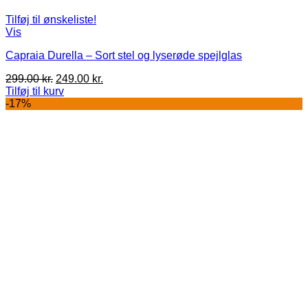
Tilføj til ønskeliste!
Vis
Capraia Durella – Sort stel og lyserøde spejlglas
Den
Den
299.00
kr.
249.00
kr.
oprindelige
aktuelle
Tilføj til kurv
pris
pris
-17%
var:
er:
299.00 kr..
249.00 kr..