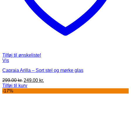
Tilføj til ønskeliste!
Vis
Capraia Arilla – Sort stel og mørke glas
Den
Den
299.00
kr.
249.00
kr.
oprindelige
aktuelle
Tilføj til kurv
pris
pris
-17%
var:
er:
299.00 kr..
249.00 kr..