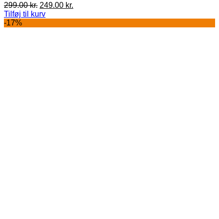
Den
Den
299.00
kr.
249.00
kr.
oprindelige
aktuelle
Tilføj til kurv
pris
pris
-17%
var:
er:
299.00 kr..
249.00 kr..