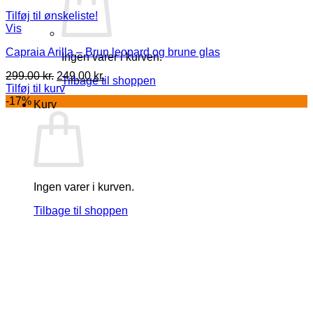
Tilføj til ønskeliste!
Vis
Capraia Arilla – Brun leopard og brune glas
Ingen varer i kurven.
Den
Den
299.00
kr.
249.00
kr.
Tilbage til shoppen
oprindelige
aktuelle
Tilføj til kurv
pris
pris
-17%
Kurv
var:
er:
299.00 kr..
249.00 kr..
Ingen varer i kurven.
Tilbage til shoppen