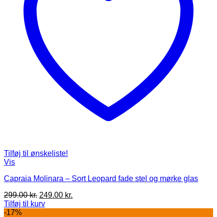
Tilføj til ønskeliste!
Vis
Capraia Molinara – Sort Leopard fade stel og mørke glas
Den
Den
299.00
kr.
249.00
kr.
oprindelige
aktuelle
Tilføj til kurv
pris
pris
-17%