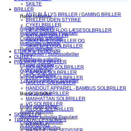
SKILTE
BRILLER
ANTI BLÅ LYS BRILLER / GAMING BRILLER
Herre Solbriller
BRILLER UDEN STYRKE
CYKELBRILLER
Aviator solbriller
LÆSEBRILLER OG LÆSESOLBRILLER
Wayfarer solbriller
NATKØREBRILLER
Clubmaster solbriller
SIKKERHEDSBRILLER OG
Millionaire solbriller
SIKKERHEDSOLBRILLER
Runde solbriller
ETUIER & TILBEHØR
Hurtigbriller / Sportssolbriller
OUTLET
Firkantede solbriller
PREMIUM SOLBRILLER
Fit over solbriller
BIOHAZARD SOLBRILLER
Andre solbriller
CAPRAIA SOLBRILLER
Clip-On Solbriller
CHOPPERS SOLBRILLER
Y2K/Vintage/Retro Solbriller
GISELLE SOLBRILLER
HANDOUT APPAREL - BAMBUS SOLBRILLER
LOCS SOLBRILLER
Dame solbriller
MANHATTAN SOLBRILLER
VG SOLBRILLER
Briller uden styrke
X-LOOP SOLBRILLER
Aviator solbriller
SKIBRILLER
Wayfarer solbriller
TØJ OG ACCESSORIES
Clubmaster solbriller
HÅRBÅND
Millionaire solbriller
MASKER / HALSEDISSER