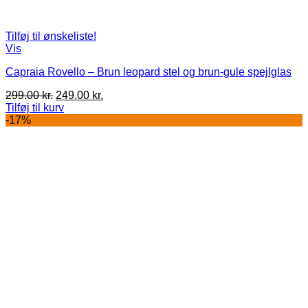
Tilføj til ønskeliste!
Vis
Capraia Rovello – Brun leopard stel og brun-gule spejlglas
Den
Den
299.00
kr.
249.00
kr.
oprindelige
aktuelle
Tilføj til kurv
pris
pris
-17%
var:
er:
299.00 kr..
249.00 kr..