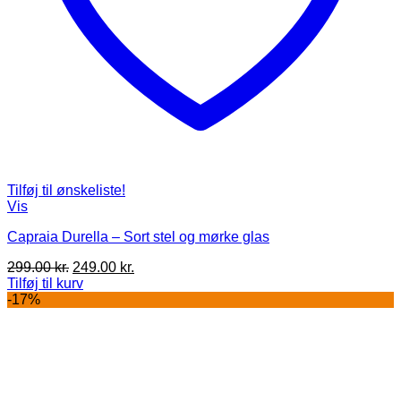
Tilføj til ønskeliste!
Vis
Capraia Durella – Sort stel og mørke glas
Den
Den
299.00
kr.
249.00
kr.
oprindelige
aktuelle
Tilføj til kurv
pris
pris
-17%
var:
er:
299.00 kr..
249.00 kr..