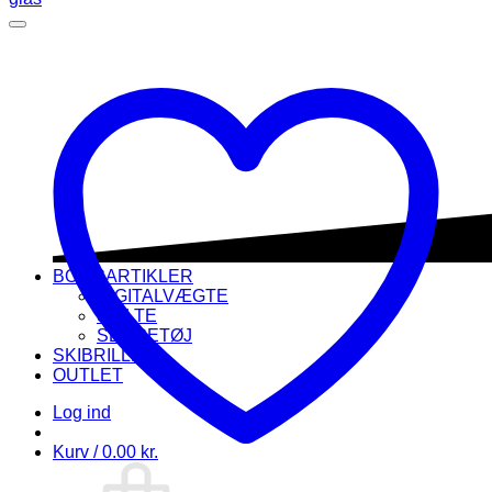
BOLIGARTIKLER
DIGITALVÆGTE
SKILTE
SENGETØJ
SKIBRILLER
OUTLET
Log ind
Kurv /
0.00
kr.