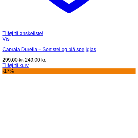
Tilføj til ønskeliste!
Vis
Capraia Durella – Sort stel og blå spejlglas
Den
Den
299.00
kr.
249.00
kr.
oprindelige
aktuelle
Tilføj til kurv
pris
pris
-17%
var:
er:
299.00 kr..
249.00 kr..