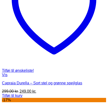
Tilføj til ønskeliste!
Vis
Capraia Durella – Sort stel og grønne spejlglas
Den
Den
299.00
kr.
249.00
kr.
oprindelige
aktuelle
Tilføj til kurv
pris
pris
-17%
var:
er: