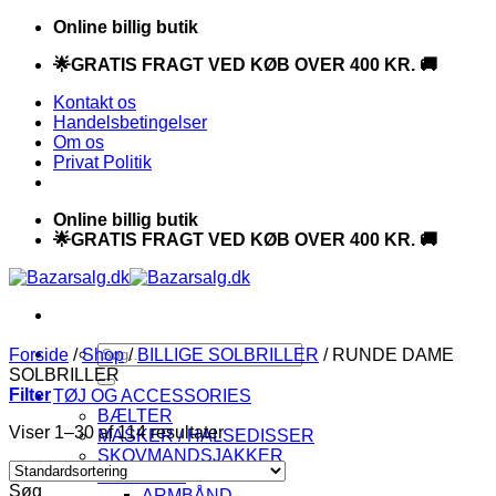
Fortsæt
Online billig butik
til
🌟GRATIS FRAGT VED KØB OVER 400 KR. 🚚
indhold
Kontakt os
Handelsbetingelser
Om os
Privat Politik
Online billig butik
🌟GRATIS FRAGT VED KØB OVER 400 KR. 🚚
Søg
Forside
/
Shop
/
BILLIGE SOLBRILLER
/
RUNDE DAME
efter:
SOLBRILLER
Filter
TØJ OG ACCESSORIES
BÆLTER
Viser 1–30 af 114 resultater
MASKER / HALSEDISSER
SKOVMANDSJAKKER
SMYKKER
Søg
ARMBÅND