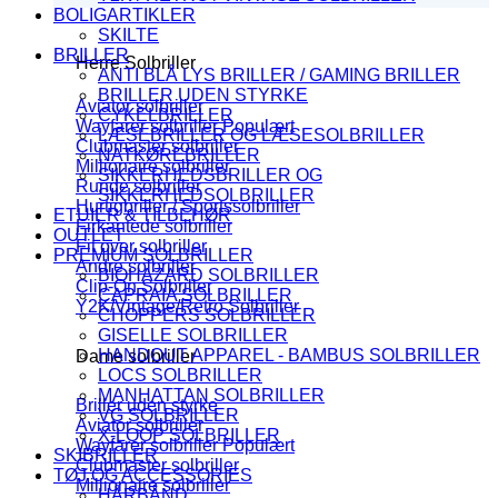
BOLIGARTIKLER
SKILTE
BRILLER
Herre Solbriller
ANTI BLÅ LYS BRILLER / GAMING BRILLER
BRILLER UDEN STYRKE
Aviator solbriller
CYKELBRILLER
Wayfarer solbriller
LÆSEBRILLER OG LÆSESOLBRILLER
Clubmaster solbriller
NATKØREBRILLER
Millionaire solbriller
SIKKERHEDSBRILLER OG
Runde solbriller
SIKKERHEDSOLBRILLER
Hurtigbriller / Sportssolbriller
ETUIER & TILBEHØR
Firkantede solbriller
OUTLET
Fit over solbriller
PREMIUM SOLBRILLER
Andre solbriller
BIOHAZARD SOLBRILLER
Clip-On Solbriller
CAPRAIA SOLBRILLER
Y2K/Vintage/Retro Solbriller
CHOPPERS SOLBRILLER
GISELLE SOLBRILLER
HANDOUT APPAREL - BAMBUS SOLBRILLER
Dame solbriller
LOCS SOLBRILLER
MANHATTAN SOLBRILLER
Briller uden styrke
VG SOLBRILLER
Aviator solbriller
X-LOOP SOLBRILLER
Wayfarer solbriller
SKIBRILLER
Clubmaster solbriller
TØJ OG ACCESSORIES
Millionaire solbriller
HÅRBÅND