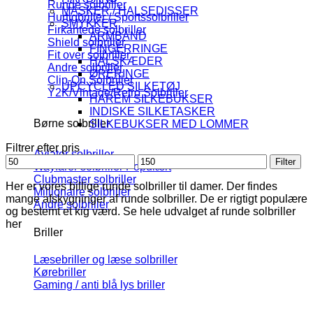
Runde solbriller
MASKER / HALSEDISSER
Hurtigbriller / Sportssolbriller
SMYKKER
Firkantede solbriller
ARMBÅND
Shield solbriller
FINGERRINGE
Fit over solbriller
HALSKÆDER
Andre solbriller
ØRERINGE
Clip-On Solbriller
UPCYCLED SILKETØJ
Y2K/Vintage/Retro Solbriller
HAREM SILKEBUKSER
INDISKE SILKETASKER
Børne solbriller
SILKEBUKSER MED LOMMER
Filtrer efter pris
Aviator solbriller
Mindste
Højeste
Filter
Wayfarer solbriller
pris
pris
Clubmaster solbriller
Her er vores billige runde solbriller til damer. Der findes
Millionaire solbriller
mange afskygninger af runde solbriller. De er rigtigt populære
Andre solbriller
og bestemt et kig værd. Se hele udvalget af runde solbriller
her
Briller
Læsebriller og læse solbriller
Kørebriller
Gaming / anti blå lys briller