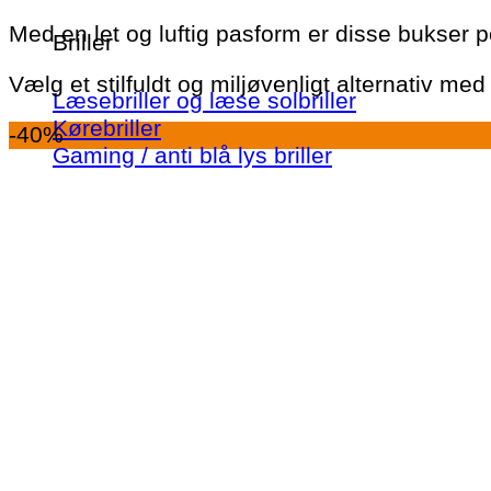
Med en let og luftig pasform er disse bukser p
Briller
Vælg et stilfuldt og miljøvenligt alternativ m
Læsebriller og læse solbriller
Kørebriller
-40%
Gaming / anti blå lys briller