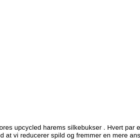
es upcycled harems silkebukser . Hvert par er 
med at vi reducerer spild og fremmer en mere an