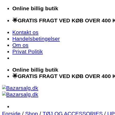
Fortsæt
Online billig butik
til
🌟GRATIS FRAGT VED KØB OVER 400 K
indhold
Kontakt os
Handelsbetingelser
Om os
Privat Politik
Online billig butik
🌟GRATIS FRAGT VED KØB OVER 400 K
Forside
/
Shop
/
TØJ OG ACCESSORIES
/
UP