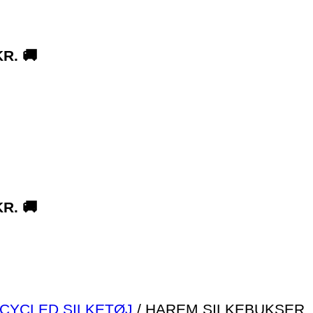
R. 🚚
R. 🚚
CYCLED SILKETØJ
/
HAREM SILKEBUKSER