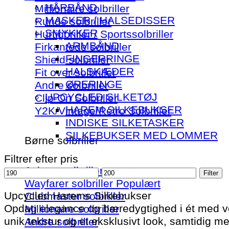
HÅRBÅND
Millionaire solbriller
MASKER / HALSEDISSER
Runde solbriller
SMYKKER
Hurtigbriller / Sportssolbriller
ARMBÅND
Firkantede solbriller
FINGERRINGE
Shield solbriller
HALSKÆDER
Fit over solbriller
ØRERINGE
Andre solbriller
UPCYCLED SILKETØJ
Clip-On Solbriller
HAREM SILKEBUKSER
Y2K/Vintage/Retro Solbriller
INDISKE SILKETASKER
SILKEBUKSER MED LOMMER
Børne solbriller
Filtrer efter pris
Aviator solbriller
Mindste
Højeste
Filter
Wayfarer solbriller
pris
pris
Upcycled Harems Silkebukser
Clubmaster solbriller
Opdag elegance og bæredygtighed i ét med vor
Millionaire solbriller
unik tekstur og et eksklusivt look, samtidig 
Andre solbriller