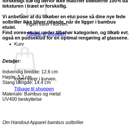
forskelligt træ og derfor ikke matcher billederne 100% da
teksturen i træet er forskellig.
Vi anbefaler at du tilkøber en etui pose så dine nye fede
solbriller ikke bliver ridsede, når de ligger i bambus
Ingen varer i kurven.
etuiet.
Find vores etuier under tilbehør kategorien, og tilkøb evt.
Tilbage til shoppen
også en pudseklud for en optimal rengøring af glassene.
Kurv
Detaljer:
Indvendig bredde: 12.6 cm
Højde: 5.2 cm
Ingen varer i kurven.
Stang længde: 14.4 cm
Tilbage til shoppen
Materiale: Bambus og metal
UV400 beskyttelse
Om Handout Apparel bambus solbriller