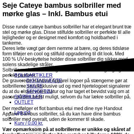
Seje Cateye bambus solbriller med
mørke glas – Inkl. Bambus etui
Disse runde cateye bambus solbriller har et elegant brunt træ
stel og mørke glas. Disse stilfulde solbriller er perfekte til alle
lejligheder og er designet med komfort og holdbarhed i
tankerne.
Deres lette vægt gør dem nemme at bære, og deres tidsløse
form tilføjer en cool og stilfuld opgradering til dit look. Med
100 % UV-beskyttelse holder disse solbriller dig sikker mod
solens skadelige stråler.
Solbrillerne har flex stænger for en optimal behagelig og
BOLIGARTIKLER
perfekt pasform.
DIGITALVÆGTE
De graverede Handout Apparel logoer på stængerne gør at
SKILTE
solbrillerne ser eksklusive ud og med hjertelogoet signalerer
SENGETØJ
du at du elsker vores natur og har taget et bevidst valg om at
SKIBRILLER
passe på den bedst muligt, selvom du har lækre solbriller på.
OUTLET
Der medfølger et flot bambus etui med dine nye Handout
Log ind
Apparel Bambus solbriller, så du kan have dine bambus
solbriller med overalt, uden de kommer til skade.
Kurv /
0.00
kr.
Vær opmærksom på at solbrillerne er unikke og skåret af