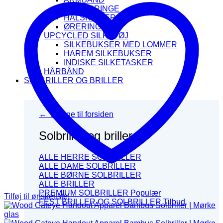
FINGERRINGE
HALSKÆDER
ØRERINGE
UPCYCLED SILKETØJ
SILKEBUKSER MED LOMMER
HAREM SILKEBUKSER
INDISKE SILKETASKER
HÅRBÅND
SOLBRILLER OG BRILLER
← Tilbage til forsiden
Solbriller og briller
ALLE HERRE SOLBRILLER
ALLE DAME SOLBRILLER
ALLE BØRNE SOLBRILLER
ALLE BRILLER
PREMIUM SOLBRILLER
Tilføj til ønskeliste!
FEST BRILLER OG SOLBRILLER