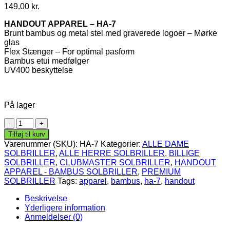
149.00
kr.
HANDOUT APPAREL – HA-7
Brunt bambus og metal stel med graverede logoer – Mørke
glas
Flex Stænger – For optimal pasform
Bambus etui medfølger
UV400 beskyttelse
På lager
Wood
Cateye
Tilføj til kurv
Handout
Varenummer (SKU):
HA-7
Kategorier:
ALLE DAME
Apparel
SOLBRILLER
,
ALLE HERRE SOLBRILLER
,
BILLIGE
Bambus
SOLBRILLER
,
CLUBMASTER SOLBRILLER
,
HANDOUT
Solbriller
APPAREL - BAMBUS SOLBRILLER
,
PREMIUM
|
SOLBRILLER
Tags:
apparel
,
bambus
,
ha-7
,
handout
Mørke
glas
Beskrivelse
antal
Yderligere information
Anmeldelser (0)