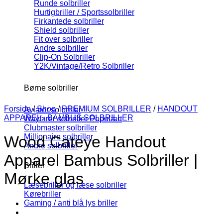
Runde solbriller
Hurtigbriller / Sportssolbriller
Firkantede solbriller
Shield solbriller
Fit over solbriller
Andre solbriller
Clip-On Solbriller
Y2K/Vintage/Retro Solbriller
Børne solbriller
Forside
/
Shop
/
PREMIUM SOLBRILLER
/
HANDOUT
Aviator solbriller
APPAREL - BAMBUS SOLBRILLER
Wayfarer solbriller
Clubmaster solbriller
Millionaire solbriller
Wood Cateye Handout
Andre solbriller
Apparel Bambus Solbriller |
Briller
Mørke glas
Læsebriller og læse solbriller
Kørebriller
Gaming / anti blå lys briller