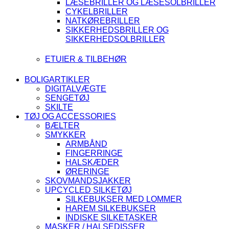
LÆSEBRILLER OG LÆSESOLBRILLER
CYKELBRILLER
NATKØREBRILLER
SIKKERHEDSBRILLER OG
SIKKERHEDSOLBRILLER
ETUIER & TILBEHØR
BOLIGARTIKLER
DIGITALVÆGTE
SENGETØJ
SKILTE
TØJ OG ACCESSORIES
BÆLTER
SMYKKER
ARMBÅND
FINGERRINGE
HALSKÆDER
ØRERINGE
SKOVMANDSJAKKER
UPCYCLED SILKETØJ
SILKEBUKSER MED LOMMER
HAREM SILKEBUKSER
INDISKE SILKETASKER
MASKER / HALSEDISSER