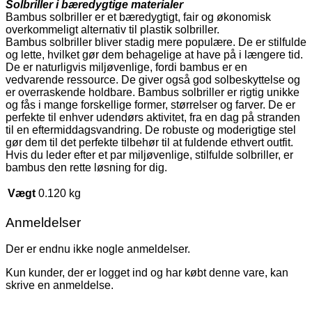
Solbriller i bæredygtige materialer
Bambus solbriller er et bæredygtigt, fair og økonomisk
overkommeligt alternativ til plastik solbriller.
Bambus solbriller bliver stadig mere populære. De er stilfulde
og lette, hvilket gør dem behagelige at have på i længere tid.
De er naturligvis miljøvenlige, fordi bambus er en
vedvarende ressource. De giver også god solbeskyttelse og
er overraskende holdbare. Bambus solbriller er rigtig unikke
og fås i mange forskellige former, størrelser og farver. De er
perfekte til enhver udendørs aktivitet, fra en dag på stranden
til en eftermiddagsvandring. De robuste og moderigtige stel
gør dem til det perfekte tilbehør til at fuldende ethvert outfit.
Hvis du leder efter et par miljøvenlige, stilfulde solbriller, er
bambus den rette løsning for dig.
Vægt
0.120 kg
Anmeldelser
Der er endnu ikke nogle anmeldelser.
Kun kunder, der er logget ind og har købt denne vare, kan
skrive en anmeldelse.