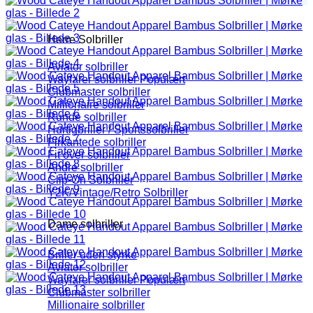
Herre Solbriller
Aviator solbriller
Wayfarer solbriller
Clubmaster solbriller
Millionaire solbriller
Runde solbriller
Hurtigbriller / Sportssolbriller
Firkantede solbriller
Fit over solbriller
Andre solbriller
Clip-On Solbriller
Y2K/Vintage/Retro Solbriller
Dame solbriller
Briller uden styrke
Aviator solbriller
Wayfarer solbriller
Clubmaster solbriller
Millionaire solbriller