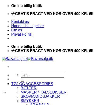
Fortsæt
Online billig butik
til
🌟GRATIS FRAGT VED KØB OVER 400 KR. 🚚
indhold
Kontakt os
Handelsbetingelser
Om os
Privat Politik
Online billig butik
🌟GRATIS FRAGT VED KØB OVER 400 KR. 🚚
Søg
efter:
TØJ OG ACCESSORIES
BÆLTER
MASKER / HALSEDISSER
SKOVMANDSJAKKER
SMYKKER
ARMBÅND