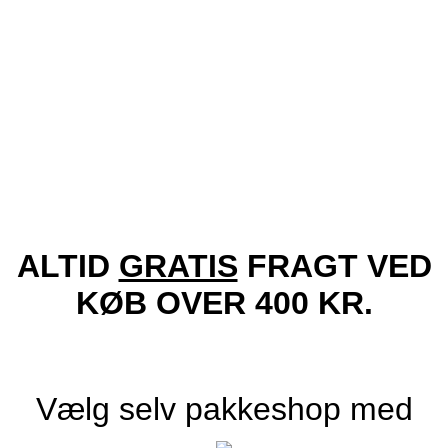
Tilføj til ønskeliste!
Vis
Locs Solbriller – Coraje | Sort Logo
249.00
kr.
Tilføj til kurv
ALTID
GRATIS
FRAGT VED
KØB OVER 400 KR.
Vælg selv pakkeshop med