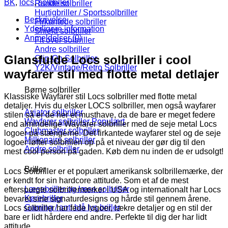
BK
,
locs
,
solbriller
Runde solbriller
Hurtigbriller / Sportssolbriller
Beskrivelse
Firkantede solbriller
Yderligere information
Shield solbriller
Anmeldelser (0)
Fit over solbriller
Andre solbriller
Glansfulde Locs solbriller i cool
Clip-On Solbriller
Y2K/Vintage/Retro Solbriller
wayfarer stil med flotte metal detlajer
Børne solbriller
Klassiske Wayfarer stil Locs solbriller med flotte metal
detaljer. Hvis du elsker LOCS solbriller, men også wayfarer
Aviator solbriller
stilen så er de her et musthave, da de bare er meget federe
Wayfarer solbriller
end almindelige Wayfarer solbriller med de seje metal Locs
Clubmaster solbriller
logoer på stængerne. Det firkantede wayfarer stel og de seje
Millionaire solbriller
logoer løfter solbrillen op på et niveau der gør dig til den
Andre solbriller
mest cool person på gaden. Køb dem nu inden de er udsolgt!
Briller
Locs Solbriller er et populært amerikansk solbrillemærke, der
er kendt for sin hardcore attitude. Som et af de mest
Læsebriller og læse solbriller
efterspurgte solbrillemærker i USA og internationalt har Locs
Kørebriller
bevaret sine signaturdesigns og hårde stil gennem årene.
Gaming / anti blå lys briller
Locs solbriller har fede logoer, lækre detaljer og en stil der
bare er lidt hårdere end andre. Perfekte til dig der har lidt
attitude.