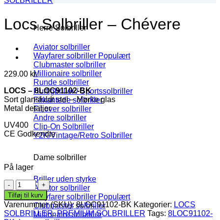
SOLBRILLER
Locs Solbriller – Chévere
Herre Solbriller
Aviator solbriller
Wayfarer solbriller
Clubmaster solbriller
Millionaire solbriller
229.00
kr.
Runde solbriller
LOCS – 8LOC91102-BK
Hurtigbriller / Sportssolbriller
Sort glansfuldt stel – Mørke glas
Firkantede solbriller
Metal detaljer
Fit over solbriller
Andre solbriller
UV400
Clip-On Solbriller
CE Godkendte
Y2K/Vintage/Retro Solbriller
Dame solbriller
På lager
Briller uden styrke
Locs
Aviator solbriller
Solbriller
Tilføj til kurv
Wayfarer solbriller
-
Varenummer (SKU):
8LOC91102-BK
Kategorier:
LOCS
Clubmaster solbriller
Chévere
SOLBRILLER
,
PREMIUM SOLBRILLER
Tags:
8LOC91102-
Millionaire solbriller
antal