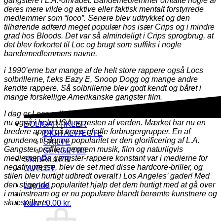
gangstere i L.A.-området. Bandemedlemmer omtalte nogle af
deres mere vilde og aktive eller faktisk mentalt forstyrrede
medlemmer som “loco”. Senere blev udtrykket og den
tilhørende adfærd meget populær hos især Crips og i mindre
grad hos Bloods. Det var så almindeligt i Crips sprogbrug, at
det blev forkortet til Loc og brugt som suffiks i nogle
bandemedlemmers navne.
i 1990’erne bar mange af de helt store rappere også Locs
solbrillerne, f.eks Eazy E, Snoop Dogg og mange andre
kendte rappere. Så solbrillerne blev godt kendt og båret i
mange forskellige Amerikanske gangster film.
I dag er Locs solbriller ikke kun populære i Californien, men
nu også i hele USA og resten af verden. Mærket har nu en
BOLIGARTIKLER
bredere appel på tværs af alle forbrugergrupper. En af
DIGITALVÆGTE
grundene til denne popularitet er den glorificering af L.A.
SKILTE
Gangster-profilen gennem musik, film og naturligvis
SENGETØJ
medierne. Da gangster-rappere konstant var i medierne for
SKIBRILLER
negativ presse, blev de set med disse hardcore-briller, og
OUTLET
stilen blev hurtigt udbredt overalt i Los Angeles’ gader! Med
den stigende popularitet hjalp det dem hurtigt med at gå over
Log ind
i mainstream og er nu populære blandt berømte kunstnere og
skuespillere.
Kurv /
0.00
kr.