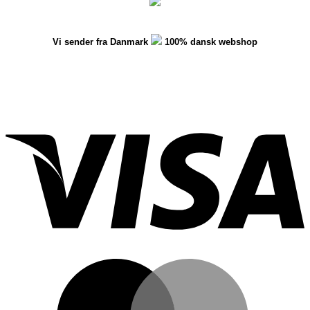
Vi sender fra Danmark
100% dansk webshop
V
M