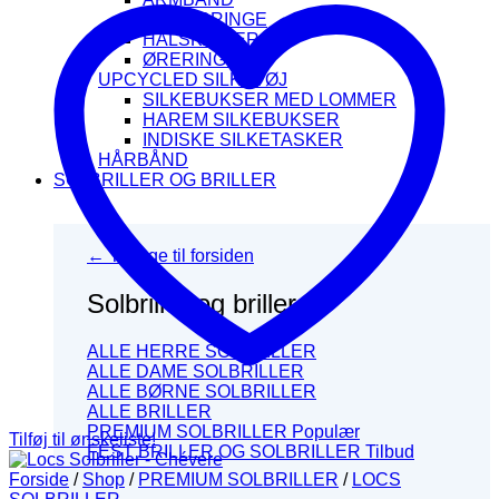
FINGERRINGE
HALSKÆDER
ØRERINGE
UPCYCLED SILKETØJ
SILKEBUKSER MED LOMMER
HAREM SILKEBUKSER
INDISKE SILKETASKER
HÅRBÅND
SOLBRILLER OG BRILLER
← Tilbage til forsiden
Solbriller og briller
ALLE HERRE SOLBRILLER
ALLE DAME SOLBRILLER
ALLE BØRNE SOLBRILLER
ALLE BRILLER
PREMIUM SOLBRILLER
Tilføj til ønskeliste!
FEST BRILLER OG SOLBRILLER
Forside
/
Shop
/
PREMIUM SOLBRILLER
/
LOCS