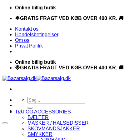
Fortsæt
Online billig butik
til
🌟GRATIS FRAGT VED KØB OVER 400 KR. 🚚
indhold
Kontakt os
Handelsbetingelser
Om os
Privat Politik
Online billig butik
🌟GRATIS FRAGT VED KØB OVER 400 KR. 🚚
Søg
efter:
TØJ OG ACCESSORIES
BÆLTER
MASKER / HALSEDISSER
SKOVMANDSJAKKER
SMYKKER
ARMBÅND