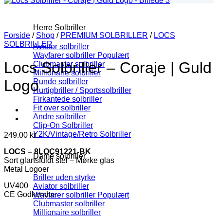
Herre Solbriller
Forside
/
Shop
/
PREMIUM SOLBRILLER
/
LOCS
SOLBRILLER
Aviator solbriller
Wayfarer solbriller
Locs Solbriller – Coraje | Guld
Clubmaster solbriller
Millionaire solbriller
Logo
Runde solbriller
Hurtigbriller / Sportssolbriller
Firkantede solbriller
Fit over solbriller
Andre solbriller
Clip-On Solbriller
Y2K/Vintage/Retro Solbriller
249.00
kr.
LOCS – 8LOC91221-BK
Dame solbriller
Sort glansfuldt stel – Mørke glas
Metal Logoer
Briller uden styrke
UV400
Aviator solbriller
CE Godkendte
Wayfarer solbriller
Clubmaster solbriller
Millionaire solbriller