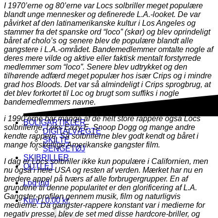
I 1970’erne og 80’erne var Locs solbriller meget populære
blandt unge mennesker og definerede L.A.-looket. De var
påvirket af den latinamerikanske kultur i Los Angeles og
stammer fra det spanske ord “loco” (skør) og blev oprindeligt
båret af cholo’s og senere blev de populære blandt alle
gangstere i L.A.-området. Bandemedlemmer omtalte nogle af
deres mere vilde og aktive eller faktisk mentalt forstyrrede
medlemmer som “loco”. Senere blev udtrykket og den
tilhørende adfærd meget populær hos især Crips og i mindre
grad hos Bloods. Det var så almindeligt i Crips sprogbrug, at
det blev forkortet til Loc og brugt som suffiks i nogle
bandemedlemmers navne.
i 1990’erne bar mange af de helt store rappere også Locs
BOLIGARTIKLER
solbrillerne, f.eks Eazy E, Snoop Dogg og mange andre
DIGITALVÆGTE
kendte rappere. Så solbrillerne blev godt kendt og båret i
SKILTE
mange forskellige Amerikanske gangster film.
SENGETØJ
SKIBRILLER
I dag er Locs solbriller ikke kun populære i Californien, men
OUTLET
nu også i hele USA og resten af verden. Mærket har nu en
bredere appel på tværs af alle forbrugergrupper. En af
Log ind
grundene til denne popularitet er den glorificering af L.A.
Gangster-profilen gennem musik, film og naturligvis
Kurv /
0.00
kr.
medierne. Da gangster-rappere konstant var i medierne for
negativ presse, blev de set med disse hardcore-briller, og