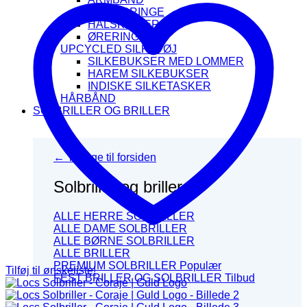
FINGERRINGE
HALSKÆDER
ØRERINGE
UPCYCLED SILKETØJ
SILKEBUKSER MED LOMMER
HAREM SILKEBUKSER
INDISKE SILKETASKER
HÅRBÅND
SOLBRILLER OG BRILLER
← Tilbage til forsiden
Solbriller og briller
ALLE HERRE SOLBRILLER
ALLE DAME SOLBRILLER
ALLE BØRNE SOLBRILLER
ALLE BRILLER
PREMIUM SOLBRILLER
Tilføj til ønskeliste!
FEST BRILLER OG SOLBRILLER