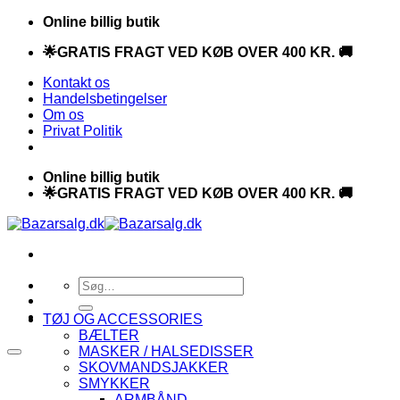
Fortsæt
Online billig butik
til
🌟GRATIS FRAGT VED KØB OVER 400 KR. 🚚
indhold
Kontakt os
Handelsbetingelser
Om os
Privat Politik
Online billig butik
🌟GRATIS FRAGT VED KØB OVER 400 KR. 🚚
Søg
efter:
TØJ OG ACCESSORIES
BÆLTER
MASKER / HALSEDISSER
SKOVMANDSJAKKER
SMYKKER
ARMBÅND