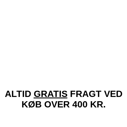
Tilføj til ønskeliste!
Vis
Locs Solbriller – Sublime
229.00
kr.
Tilføj til kurv
ALTID
GRATIS
FRAGT VED
KØB OVER 400 KR.