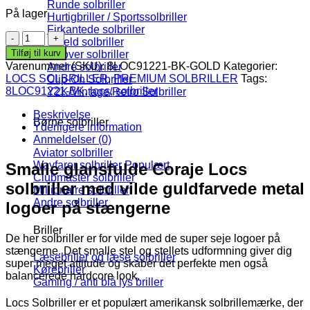
Runde solbriller
På lager
Hurtigbriller / Sportssolbriller
Firkantede solbriller
Locs
Shield solbriller
Solbriller
Tilføj til kurv
Fit over solbriller
-
Varenummer (SKU):
8LOC91221-BK-GOLD
Kategorier:
Andre solbriller
Coraje
LOCS SOLBRILLER
,
PREMIUM SOLBRILLER
Tags:
Clip-On Solbriller
|
8LOC91221-BK
,
locs
,
solbriller
Y2K/Vintage/Retro Solbriller
Guld
Logo
Beskrivelse
Børne solbriller
antal
Yderligere information
Anmeldelser (0)
Aviator solbriller
Wayfarer solbriller
Smalle glansfulde Coraje Locs
Clubmaster solbriller
solbriller med vilde guldfarvede metal
Millionaire solbriller
Andre solbriller
logoer på stængerne
Briller
De her solbriller er for vilde med de super seje logoer på
stængerne. Det smalle stel og stellets udformning giver dig
Læsebriller og læse solbriller
super meget attitude og skaber det perfekte men også
Kørebriller
balancerede hardcore look.
Gaming / anti blå lys briller
Locs Solbriller er et populært amerikansk solbrillemærke, der