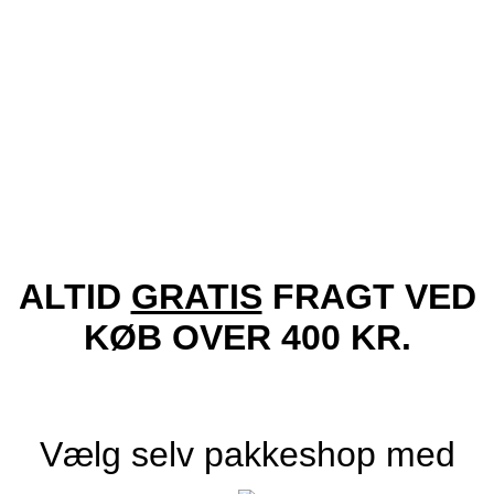
Tilføj til ønskeliste!
Vis
Locs Solbriller – Coraje | Sort Logo
249.00
kr.
Tilføj til kurv
ALTID
GRATIS
FRAGT VED
KØB OVER 400 KR.
Vælg selv pakkeshop med