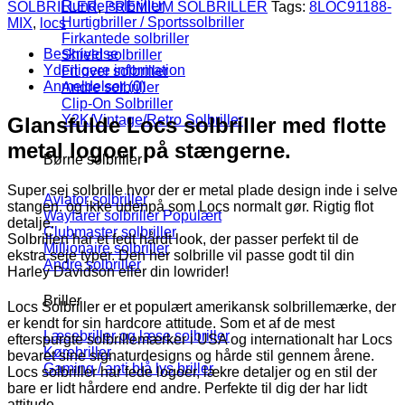
Vale
Runde solbriller
SOLBRILLER
,
PREMIUM SOLBRILLER
Tags:
8LOC91188-
|
Hurtigbriller / Sportssolbriller
MIX
,
locs
Sølv
Firkantede solbriller
spejlglas
Beskrivelse
Shield solbriller
antal
Yderligere information
Fit over solbriller
Anmeldelser (0)
Andre solbriller
Clip-On Solbriller
Y2K/Vintage/Retro Solbriller
Glansfulde Locs solbriller med flotte
metal logoer på stængerne.
Børne solbriller
Super sej solbrille hvor der er metal plade design inde i selve
Aviator solbriller
stangen. og ikke udenpå som Locs normalt gør. Rigtig flot
Wayfarer solbriller
detalje.
Clubmaster solbriller
Solbrillen har et fedt hårdt look, der passer perfekt til de
Millionaire solbriller
ekstra seje typer. Den her solbrille vil passe godt til din
Andre solbriller
Harley Davidson eller din lowrider!
Briller
Locs Solbriller er et populært amerikansk solbrillemærke, der
er kendt for sin hardcore attitude. Som et af de mest
Læsebriller og læse solbriller
efterspurgte solbrillemærker i USA og internationalt har Locs
Kørebriller
bevaret sine signaturdesigns og hårde stil gennem årene.
Gaming / anti blå lys briller
Locs solbriller har fede logoer, lækre detaljer og en stil der
bare er lidt hårdere end andre. Perfekte til dig der har lidt
attitude.