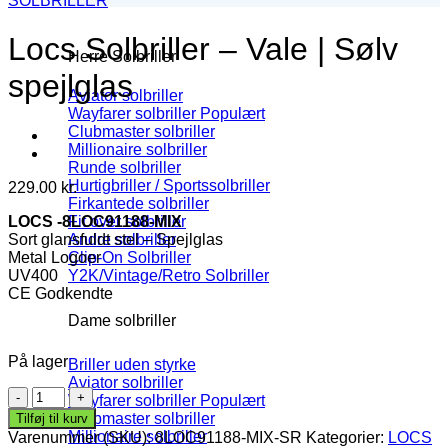
SOLBRILLER
Locs Solbriller – Vale | Sølv
Herre Solbriller
spejlglas
Aviator solbriller
Wayfarer solbriller
Clubmaster solbriller
Millionaire solbriller
Runde solbriller
Hurtigbriller / Sportssolbriller
229.00
kr.
Firkantede solbriller
LOCS -8LOC91188-MIX
Fit over solbriller
Sort glansfuldt stel – Spejlglas
Andre solbriller
Metal Logoer
Clip-On Solbriller
UV400
Y2K/Vintage/Retro Solbriller
CE Godkendte
Dame solbriller
På lager
Briller uden styrke
Aviator solbriller
Locs
Wayfarer solbriller
Solbriller
Clubmaster solbriller
Tilføj til kurv
-
Millionaire solbriller
Varenummer (SKU):
8LOC91188-MIX-SR
Kategorier:
LOCS