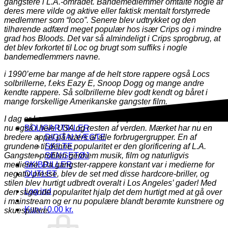
gangstere i L.A.-området. Bandemedlemmer omtalte nogle af
deres mere vilde og aktive eller faktisk mentalt forstyrrede
medlemmer som “loco”. Senere blev udtrykket og den
tilhørende adfærd meget populær hos især Crips og i mindre
grad hos Bloods. Det var så almindeligt i Crips sprogbrug, at
det blev forkortet til Loc og brugt som suffiks i nogle
bandemedlemmers navne.
i 1990’erne bar mange af de helt store rappere også Locs
solbrillerne, f.eks Eazy E, Snoop Dogg og mange andre
kendte rappere. Så solbrillerne blev godt kendt og båret i
mange forskellige Amerikanske gangster film.
I dag er Locs solbriller ikke kun populære i Californien, men
nu også i hele USA og resten af verden. Mærket har nu en
BOLIGARTIKLER
bredere appel på tværs af alle forbrugergrupper. En af
DIGITALVÆGTE
grundene til denne popularitet er den glorificering af L.A.
SKILTE
Gangster-profilen gennem musik, film og naturligvis
SENGETØJ
medierne. Da gangster-rappere konstant var i medierne for
SKIBRILLER
negativ presse, blev de set med disse hardcore-briller, og
OUTLET
stilen blev hurtigt udbredt overalt i Los Angeles’ gader! Med
Log ind
den stigende popularitet hjalp det dem hurtigt med at gå over
i mainstream og er nu populære blandt berømte kunstnere og
Kurv /
0.00
kr.
skuespillere.