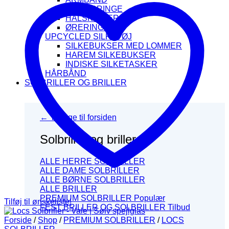
FINGERRINGE
HALSKÆDER
ØRERINGE
UPCYCLED SILKETØJ
SILKEBUKSER MED LOMMER
HAREM SILKEBUKSER
INDISKE SILKETASKER
HÅRBÅND
SOLBRILLER OG BRILLER
← Tilbage til forsiden
Solbriller og briller
ALLE HERRE SOLBRILLER
ALLE DAME SOLBRILLER
ALLE BØRNE SOLBRILLER
ALLE BRILLER
PREMIUM SOLBRILLER
Tilføj til ønskeliste!
FEST BRILLER OG SOLBRILLER
Forside
/
Shop
/
PREMIUM SOLBRILLER
/
LOCS