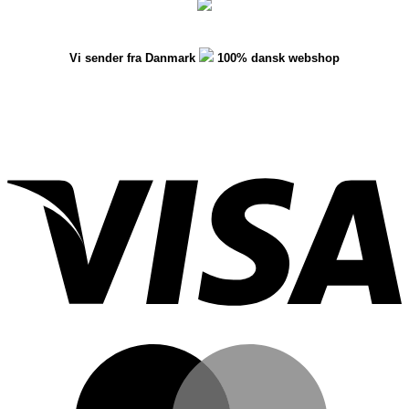
Vi sender fra Danmark
100% dansk webshop
V
M