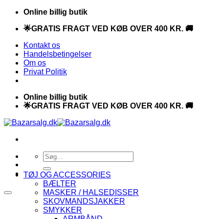
Fortsæt
Online billig butik
til
🌟GRATIS FRAGT VED KØB OVER 400 KR. 🚚
indhold
Kontakt os
Handelsbetingelser
Om os
Privat Politik
Online billig butik
🌟GRATIS FRAGT VED KØB OVER 400 KR. 🚚
Søg
efter:
TØJ OG ACCESSORIES
BÆLTER
MASKER / HALSEDISSER
SKOVMANDSJAKKER
SMYKKER
ARMBÅND