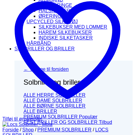
FINGERRINGE
HALSKÆDER
ØRERINGE
UPCYCLED SILKETØJ
SILKEBUKSER MED LOMMER
HAREM SILKEBUKSER
INDISKE SILKETASKER
HÅRBÅND
SOLBRILLER OG BRILLER
← Tilbage til forsiden
Solbriller og briller
ALLE HERRE SOLBRILLER
ALLE DAME SOLBRILLER
ALLE BØRNE SOLBRILLER
ALLE BRILLER
PREMIUM SOLBRILLER
Tilføj til ønskeliste!
FEST BRILLER OG SOLBRILLER
Forside
/
Shop
/
PREMIUM SOLBRILLER
/
LOCS