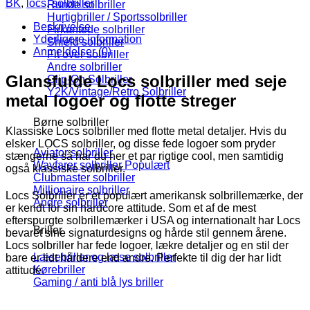
BK
,
locs
,
solbriller
Runde solbriller
Hurtigbriller / Sportssolbriller
Beskrivelse
Firkantede solbriller
Yderligere information
Shield solbriller
Anmeldelser (0)
Fit over solbriller
Andre solbriller
Glansfulde Locs solbriller med seje
Clip-On Solbriller
Y2K/Vintage/Retro Solbriller
metal logoer og flotte streger
Børne solbriller
Klassiske Locs solbriller med flotte metal detaljer. Hvis du
elsker LOCS solbriller, og disse fede logoer som pryder
Aviator solbriller
stængerne så har du her et par rigtige cool, men samtidig
Wayfarer solbriller
også klassiske solbriller.
Clubmaster solbriller
Millionaire solbriller
Locs Solbriller er et populært amerikansk solbrillemærke, der
Andre solbriller
er kendt for sin hardcore attitude. Som et af de mest
efterspurgte solbrillemærker i USA og internationalt har Locs
Briller
bevaret sine signaturdesigns og hårde stil gennem årene.
Locs solbriller har fede logoer, lækre detaljer og en stil der
Læsebriller og læse solbriller
bare er lidt hårdere end andre. Perfekte til dig der har lidt
Kørebriller
attitude.
Gaming / anti blå lys briller