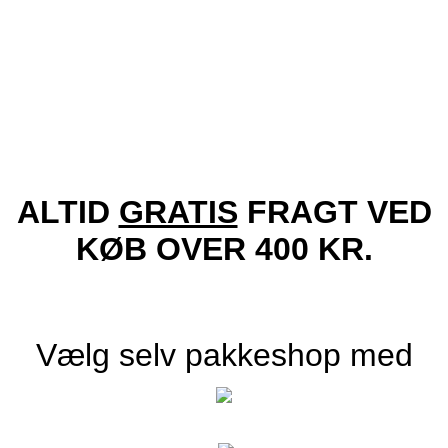
Tilføj til ønskeliste!
Vis
Locs Solbriller – Chicano
229.00
kr.
Tilføj til kurv
ALTID
GRATIS
FRAGT VED
KØB OVER 400 KR.
Vælg selv pakkeshop med