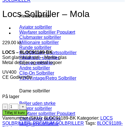
SOLBRILLER
Locs Solbriller – Mola
Herre Solbriller
Aviator solbriller
Wayfarer solbriller
Clubmaster solbriller
Millionaire solbriller
229.00
kr.
Runde solbriller
LOCS – 8LOC91189-BK
Hurtigbriller / Sportssolbriller
Sort glansfuldt stel – Mørke glas
Firkantede solbriller
Metal detaljer og metal logoer
Fit over solbriller
Andre solbriller
UV400
Clip-On Solbriller
CE Godkendte
Y2K/Vintage/Retro Solbriller
Dame solbriller
På lager
Briller uden styrke
Locs
Aviator solbriller
Solbriller
Tilføj til kurv
Wayfarer solbriller
-
Varenummer (SKU):
8LOC91189-BK
Kategorier:
LOCS
Clubmaster solbriller
Mola
SOLBRILLER
,
PREMIUM SOLBRILLER
Tags:
8LOC91189-
Millionaire solbriller
antal