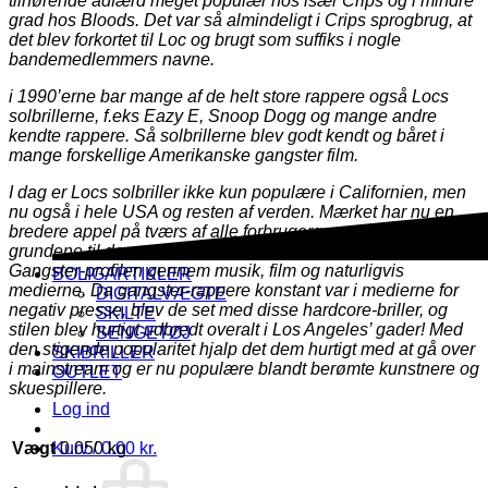
tilhørende adfærd meget populær hos især Crips og i mindre
grad hos Bloods. Det var så almindeligt i Crips sprogbrug, at
det blev forkortet til Loc og brugt som suffiks i nogle
bandemedlemmers navne.
i 1990’erne bar mange af de helt store rappere også Locs
solbrillerne, f.eks Eazy E, Snoop Dogg og mange andre
kendte rappere. Så solbrillerne blev godt kendt og båret i
mange forskellige Amerikanske gangster film.
I dag er Locs solbriller ikke kun populære i Californien, men
nu også i hele USA og resten af verden. Mærket har nu en
bredere appel på tværs af alle forbrugergrupper. En af
grundene til denne popularitet er den glorificering af L.A.
Gangster-profilen gennem musik, film og naturligvis
BOLIGARTIKLER
medierne. Da gangster-rappere konstant var i medierne for
DIGITALVÆGTE
negativ presse, blev de set med disse hardcore-briller, og
SKILTE
stilen blev hurtigt udbredt overalt i Los Angeles’ gader! Med
SENGETØJ
den stigende popularitet hjalp det dem hurtigt med at gå over
SKIBRILLER
i mainstream og er nu populære blandt berømte kunstnere og
OUTLET
skuespillere.
Log ind
Vægt
0.050 kg
Kurv /
0.00
kr.