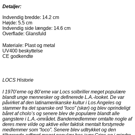
Detaljer:
Indvendig bredde: 14.2 cm
Højde: 5.5 cm
Indvendig side længde: 14.6 cm
Overflade: Glansfuld
Materiale: Plast og metal
UV400 beskyttelse
CE godkendte
LOCS Historie
I 1970’erne og 80’erne var Locs solbriller meget populære
blandt unge mennesker og definerede L.A.-looket. De var
påvirket af den latinamerikanske kultur i Los Angeles og
stammer fra det spanske ord “loco” (skør) og blev oprindeligt
båret af cholo’s og senere blev de populære blandt alle
gangstere i L.A.-området. Bandemedlemmer omtalte nogle af
deres mere vilde og aktive eller faktisk mentalt forstyrrede
medlemmer som “loco”. Senere blev udtrykket og den