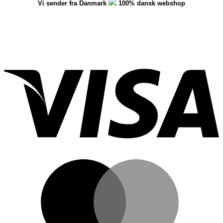
Vi sender fra Danmark
100% dansk webshop
V
M