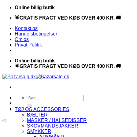
Fortsæt
Online billig butik
til
🌟GRATIS FRAGT VED KØB OVER 400 KR. 🚚
indhold
Kontakt os
Handelsbetingelser
Om os
Privat Politik
Online billig butik
🌟GRATIS FRAGT VED KØB OVER 400 KR. 🚚
Søg
efter:
TØJ OG ACCESSORIES
BÆLTER
MASKER / HALSEDISSER
SKOVMANDSJAKKER
SMYKKER
ARMBÅND