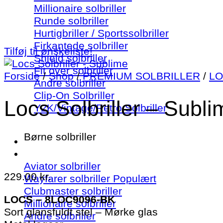
Millionaire solbriller
Runde solbriller
Hurtigbriller / Sportssolbriller
Firkantede solbriller
Tilføj til ønskeliste!
Shield solbriller
Fit over solbriller
Forside
/
Shop
/
PREMIUM SOLBRILLER
/
LO
Andre solbriller
Clip-On Solbriller
Locs Solbriller – Subli
Y2K/Vintage/Retro Solbriller
Børne solbriller
Aviator solbriller
229.00
kr.
Wayfarer solbriller
Clubmaster solbriller
LOCS – 8LOC9096-BK
Millionaire solbriller
Sort glansfuldt stel – Mørke glas
Andre solbriller