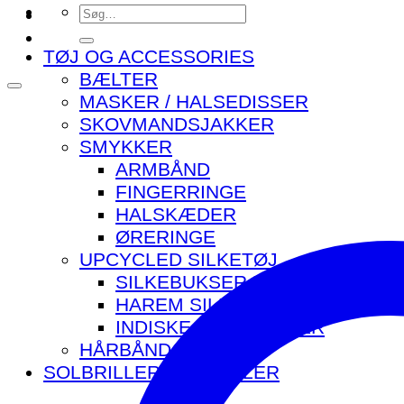
Søg
efter:
TØJ OG ACCESSORIES
BÆLTER
MASKER / HALSEDISSER
SKOVMANDSJAKKER
SMYKKER
ARMBÅND
FINGERRINGE
HALSKÆDER
ØRERINGE
UPCYCLED SILKETØJ
SILKEBUKSER MED LOMMER
HAREM SILKEBUKSER
INDISKE SILKETASKER
HÅRBÅND
SOLBRILLER OG BRILLER