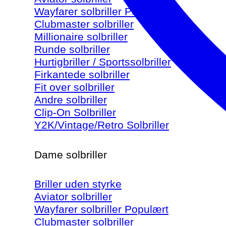
Wayfarer solbriller
Clubmaster solbriller
Millionaire solbriller
Runde solbriller
Hurtigbriller / Sportssolbriller
Firkantede solbriller
Fit over solbriller
Andre solbriller
Clip-On Solbriller
Y2K/Vintage/Retro Solbriller
Dame solbriller
Briller uden styrke
Aviator solbriller
Wayfarer solbriller
Clubmaster solbriller