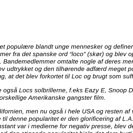
get populære blandt unge mennesker og definere
er fra det spanske ord “loco” (skør) og blev op
. Bandemedlemmer omtalte nogle af deres mere v
v udtrykket og den tilhørende adfærd meget p
ug, at det blev forkortet til Loc og brugt som 
re også Locs solbrillerne, f.eks Eazy E, Snoo
forskellige Amerikanske gangster film.
Californien, men nu også i hele USA og resten a
 til denne popularitet er den glorificering af L
tant var i medierne for negativ presse, blev de