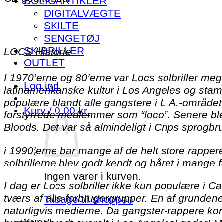
BOLIGARTIKLER
DIGITALVÆGTE
SKILTE
SENGETØJ
SKIBRILLER
LOCS Historie
OUTLET
I 1970’erne og 80’erne var Locs solbriller me
Log ind
latinamerikanske kultur i Los Angeles og stamm
populære blandt alle gangstere i L.A.-området
Kurv /
0.00
kr.
forstyrrede medlemmer som “loco”. Senere ble
Bloods. Det var så almindeligt i Crips sprogbr
i 1990’erne bar mange af de helt store rappe
solbrillerne blev godt kendt og båret i mange 
Ingen varer i kurven.
I dag er Locs solbriller ikke kun populære i 
tværs af alle forbrugergrupper. En af grundene
Tilbage til shoppen
naturligvis medierne. Da gangster-rappere kons