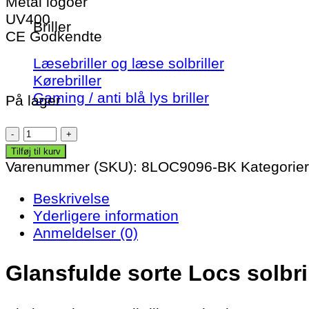
Metal logoer
UV400
Briller
CE Godkendte
Læsebriller og læse solbriller
Kørebriller
Gaming / anti blå lys briller
På lager
Locs
Solbriller
Tilføj til kurv
-
Varenummer (SKU):
8LOC9096-BK
Kategorie
Sublime
Beskrivelse
antal
Yderligere information
Anmeldelser (0)
Glansfulde sorte Locs solbri