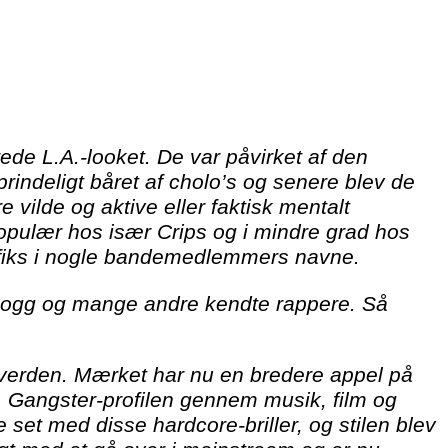
de L.A.-looket. De var påvirket af den
rindeligt båret af cholo’s og senere blev de
ilde og aktive eller faktisk mentalt
opulær hos især Crips og i mindre grad hos
suffiks i nogle bandemedlemmers navne.
p Dogg og mange andre kendte rappere. Så
f verden. Mærket har nu en bredere appel på
.A. Gangster-profilen gennem musik, film og
 set med disse hardcore-briller, og stilen blev