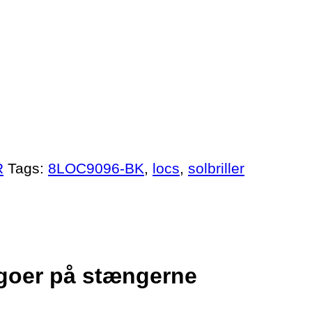
R
Tags:
8LOC9096-BK
,
locs
,
solbriller
logoer på stængerne