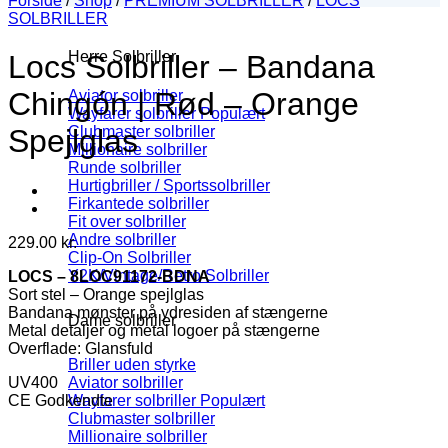
Forside
/
Shop
/
PREMIUM SOLBRILLER
/
LOCS
SOLBRILLER
Herre Solbriller
Locs Solbriller – Bandana
Chingón | Rød – Orange
Aviator solbriller
Wayfarer solbriller
Clubmaster solbriller
Spejlglas
Millionaire solbriller
Runde solbriller
Hurtigbriller / Sportssolbriller
Firkantede solbriller
Fit over solbriller
Andre solbriller
229.00
kr.
Clip-On Solbriller
Y2K/Vintage/Retro Solbriller
LOCS – 8LOC91172-BDNA
Sort stel – Orange spejlglas
Bandana mønster på ydresiden af stængerne
Dame solbriller
Metal detaljer og metal logoer på stængerne
Overflade: Glansfuld
Briller uden styrke
UV400
Aviator solbriller
CE Godkendte
Wayfarer solbriller
Clubmaster solbriller
Millionaire solbriller