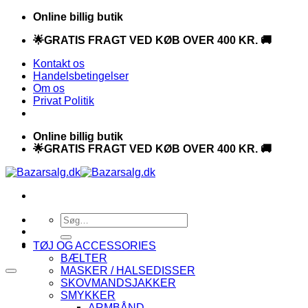
Fortsæt
Online billig butik
til
🌟GRATIS FRAGT VED KØB OVER 400 KR. 🚚
indhold
Kontakt os
Handelsbetingelser
Om os
Privat Politik
Online billig butik
🌟GRATIS FRAGT VED KØB OVER 400 KR. 🚚
Søg
efter:
TØJ OG ACCESSORIES
BÆLTER
MASKER / HALSEDISSER
SKOVMANDSJAKKER
SMYKKER
ARMBÅND