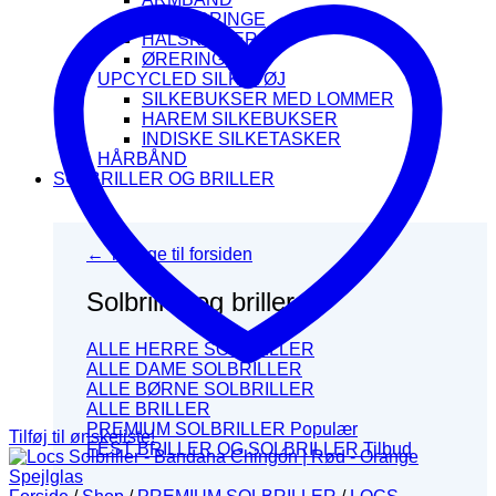
FINGERRINGE
HALSKÆDER
ØRERINGE
UPCYCLED SILKETØJ
SILKEBUKSER MED LOMMER
HAREM SILKEBUKSER
INDISKE SILKETASKER
HÅRBÅND
SOLBRILLER OG BRILLER
← Tilbage til forsiden
Solbriller og briller
ALLE HERRE SOLBRILLER
ALLE DAME SOLBRILLER
ALLE BØRNE SOLBRILLER
ALLE BRILLER
PREMIUM SOLBRILLER
Tilføj til ønskeliste!
FEST BRILLER OG SOLBRILLER