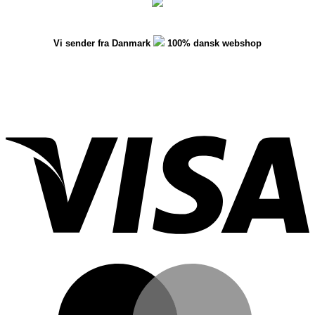
Vi sender fra Danmark
100% dansk webshop
V
M