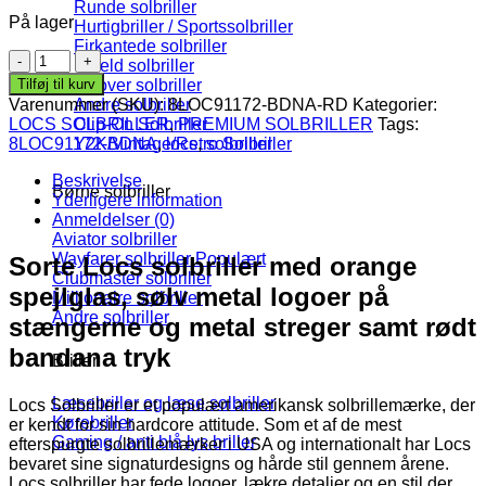
Runde solbriller
På lager
Hurtigbriller / Sportssolbriller
Firkantede solbriller
Locs
Shield solbriller
Solbriller
Tilføj til kurv
Fit over solbriller
-
Varenummer (SKU):
Andre solbriller
8LOC91172-BDNA-RD
Kategorier:
Bandana
LOCS SOLBRILLER
Clip-On Solbriller
,
PREMIUM SOLBRILLER
Tags:
Chingón
8LOC91172-BDNA
Y2K/Vintage/Retro Solbriller
,
locs
,
solbriller
|
Rød
Beskrivelse
Børne solbriller
-
Yderligere information
Orange
Anmeldelser (0)
Spejlglas
Aviator solbriller
antal
Wayfarer solbriller
Sorte Locs solbriller med orange
Clubmaster solbriller
spejlglas, sølv metal logoer på
Millionaire solbriller
Andre solbriller
stængerne og metal streger samt rødt
bandana tryk
Briller
Læsebriller og læse solbriller
Locs Solbriller er et populært amerikansk solbrillemærke, der
Kørebriller
er kendt for sin hardcore attitude. Som et af de mest
Gaming / anti blå lys briller
efterspurgte solbrillemærker i USA og internationalt har Locs
bevaret sine signaturdesigns og hårde stil gennem årene.
Locs solbriller har fede logoer, lækre detaljer og en stil der