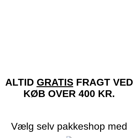
Tilføj til ønskeliste!
Vis
Locs Solbriller – Mat Chulo Mirror | Blå spejlglas
229.00
kr.
Tilføj til kurv
ALTID
GRATIS
FRAGT VED
KØB OVER 400 KR.
Vælg selv pakkeshop med