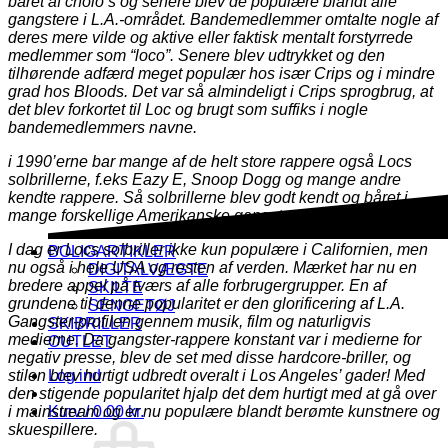
båret af cholo’s og senere blev de populære blandt alle
gangstere i L.A.-området. Bandemedlemmer omtalte nogle af
deres mere vilde og aktive eller faktisk mentalt forstyrrede
medlemmer som “loco”. Senere blev udtrykket og den
tilhørende adfærd meget populær hos især Crips og i mindre
grad hos Bloods. Det var så almindeligt i Crips sprogbrug, at
det blev forkortet til Loc og brugt som suffiks i nogle
bandemedlemmers navne.
i 1990’erne bar mange af de helt store rappere også Locs
solbrillerne, f.eks Eazy E, Snoop Dogg og mange andre
kendte rappere. Så solbrillerne blev godt kendt og båret i
mange forskellige Amerikanske gangster film.
I dag er Locs solbriller ikke kun populære i Californien, men
BOLIGARTIKLER
nu også i hele USA og resten af verden. Mærket har nu en
DIGITALVÆGTE
bredere appel på tværs af alle forbrugergrupper. En af
SKILTE
grundene til denne popularitet er den glorificering af L.A.
SENGETØJ
Gangster-profilen gennem musik, film og naturligvis
SKIBRILLER
medierne. Da gangster-rappere konstant var i medierne for
OUTLET
negativ presse, blev de set med disse hardcore-briller, og
stilen blev hurtigt udbredt overalt i Los Angeles’ gader! Med
Log ind
den stigende popularitet hjalp det dem hurtigt med at gå over
i mainstream og er nu populære blandt berømte kunstnere og
Kurv /
0.00
kr.
skuespillere.