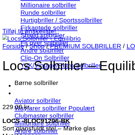
Millionaire solbriller
Runde solbriller
Hurtigbriller / Sportssolbriller
Firkantede solbriller
Tilføj til ønskeliste!
Shield solbriller
Fit over solbriller
Forside
/
Shop
/
PREMIUM SOLBRILLER
/
LO
Andre solbriller
Clip-On Solbriller
Locs Solbriller – Equili
Y2K/Vintage/Retro Solbriller
Børne solbriller
Aviator solbriller
229.00
kr.
Wayfarer solbriller
Clubmaster solbriller
LOCS -8LOC91206-BK
Millionaire solbriller
Sort glansfuldt stel – Mørke glas
Andre solbriller