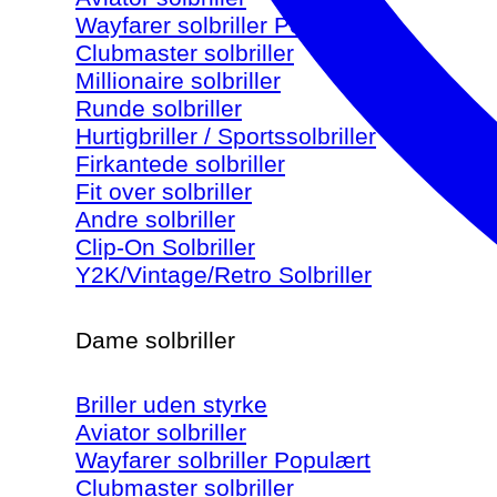
Wayfarer solbriller
Clubmaster solbriller
Millionaire solbriller
Runde solbriller
Hurtigbriller / Sportssolbriller
Firkantede solbriller
Fit over solbriller
Andre solbriller
Clip-On Solbriller
Y2K/Vintage/Retro Solbriller
Dame solbriller
Briller uden styrke
Aviator solbriller
Wayfarer solbriller
Clubmaster solbriller