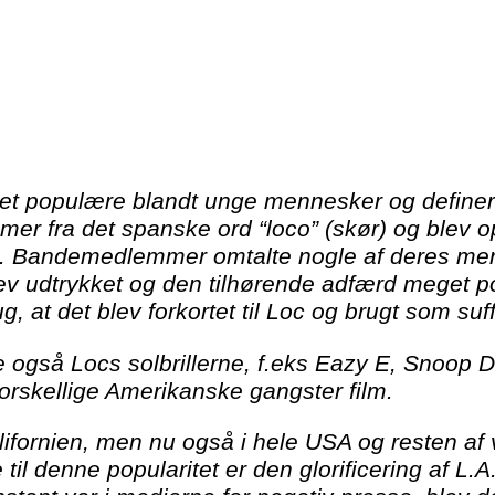
get populære blandt unge mennesker og definere
er fra det spanske ord “loco” (skør) og blev op
. Bandemedlemmer omtalte nogle af deres mere v
v udtrykket og den tilhørende adfærd meget p
ug, at det blev forkortet til Loc og brugt som 
re også Locs solbrillerne, f.eks Eazy E, Snoo
forskellige Amerikanske gangster film.
Californien, men nu også i hele USA og resten a
 til denne popularitet er den glorificering af L