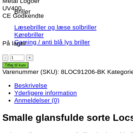
Metal Logoer
UV400
Briller
CE Godkendte
Læsebriller og læse solbriller
Kørebriller
Gaming / anti blå lys briller
På lager
Locs
Solbriller
Tilføj til kurv
-
Varenummer (SKU):
8LOC91206-BK
Kategori
Equilibrio
Beskrivelse
antal
Yderligere information
Anmeldelser (0)
Smalle glansfulde sorte Locs