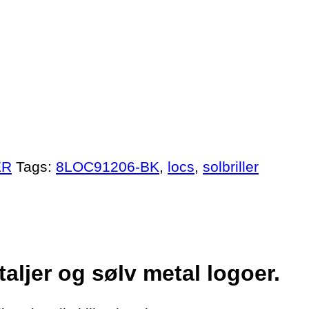
ER
Tags:
8LOC91206-BK
,
locs
,
solbriller
aljer og sølv metal logoer.