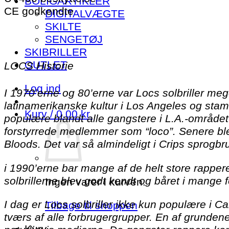
BOLIGARTIKLER
CE godkendte
DIGITALVÆGTE
SKILTE
SENGETØJ
SKIBRILLER
OUTLET
LOCS Historie
Log ind
I 1970’erne og 80’erne var Locs solbriller me
latinamerikanske kultur i Los Angeles og stamm
Kurv /
0.00
kr.
populære blandt alle gangstere i L.A.-området
forstyrrede medlemmer som “loco”. Senere ble
Bloods. Det var så almindeligt i Crips sprogbr
i 1990’erne bar mange af de helt store rappe
solbrillerne blev godt kendt og båret i mange 
Ingen varer i kurven.
I dag er Locs solbriller ikke kun populære i 
Tilbage til shoppen
tværs af alle forbrugergrupper. En af grundene