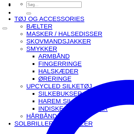
Søg
efter:
TØJ OG ACCESSORIES
BÆLTER
MASKER / HALSEDISSER
SKOVMANDSJAKKER
SMYKKER
ARMBÅND
FINGERRINGE
HALSKÆDER
ØRERINGE
UPCYCLED SILKETØJ
SILKEBUKSER MED LOMMER
HAREM SILKEBUKSER
INDISKE SILKETASKER
HÅRBÅND
SOLBRILLER OG BRILLER