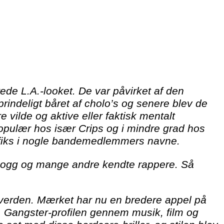
de L.A.-looket. De var påvirket af den
rindeligt båret af cholo’s og senere blev de
ilde og aktive eller faktisk mentalt
opulær hos især Crips og i mindre grad hos
suffiks i nogle bandemedlemmers navne.
p Dogg og mange andre kendte rappere. Så
f verden. Mærket har nu en bredere appel på
.A. Gangster-profilen gennem musik, film og